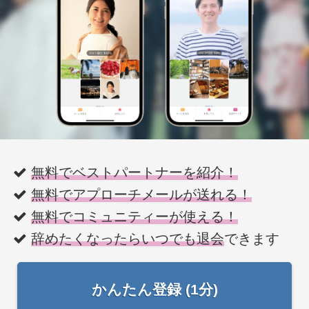
無料でベストパートナーを紹介！
無料でアプローチメールが送れる！
無料でコミュニティーが使える！
辞めたくなったらいつでも退会
できます
かんたん登録 (1分)