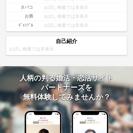
お試し検索では非表示
タバコ
お試し検索では非表示
お酒
お試し検索では非表示
ｷﾞｬﾝﾌﾞﾙ
自己紹介
お試し検索では非表示
人柄の判る婚活・恋活サイト
パートナーズを
無料体験してみませんか？