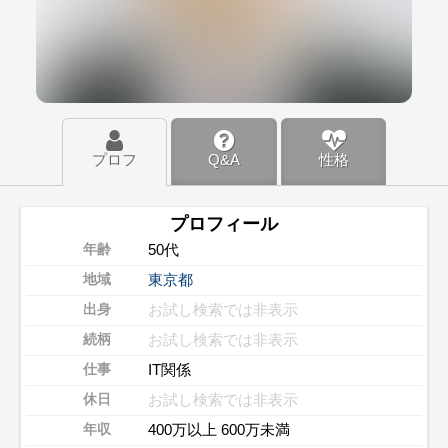
プロフ
Q&A
性格
プロフィール
50代
年齢
東京都
地域
お試し検索では非表示
出身
お試し検索では非表示
続柄
IT関係
仕事
お試し検索では非表示
休日
400万以上 600万未満
年収