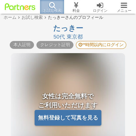
お試し検索
料金
ログイン
メニュー
ホーム
お試し検索
たっきーさんのプロフィール
たっきー
50代 東京都
本人証明
クレジット証明
**時間以内にログイン
女性は完全無料で
ご利用いただけます
無料登録して写真を見る