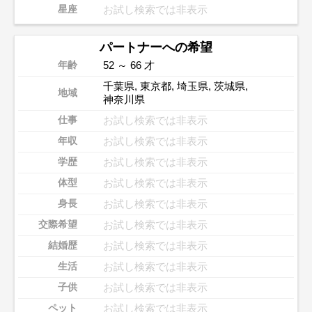
お試し検索では非表示
星座
パートナーへの希望
52 ～ 66 才
年齢
千葉県
,
東京都
,
埼玉県
,
茨城県
,
地域
神奈川県
お試し検索では非表示
仕事
お試し検索では非表示
年収
お試し検索では非表示
学歴
お試し検索では非表示
体型
お試し検索では非表示
身長
お試し検索では非表示
交際希望
お試し検索では非表示
結婚歴
お試し検索では非表示
生活
お試し検索では非表示
子供
お試し検索では非表示
ペット