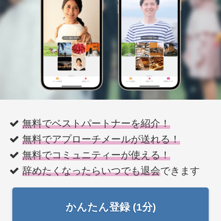
無料でベストパートナーを紹介！
無料でアプローチメールが送れる！
無料でコミュニティーが使える！
辞めたくなったらいつでも退会
できます
かんたん登録 (1分)