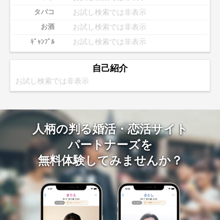
お試し検索では非表示
タバコ
お試し検索では非表示
お酒
お試し検索では非表示
ｷﾞｬﾝﾌﾞﾙ
自己紹介
お試し検索では非表示
人柄の判る婚活・恋活サイト
パートナーズを
無料体験してみませんか？