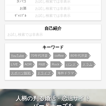
お試し検索では非表示
タバコ
お試し検索では非表示
お酒
お試し検索では非表示
ｷﾞｬﾝﾌﾞﾙ
自己紹介
お試し検索では非表示
キーワード
YouTube
70年代洋楽
coffee
80年代洋楽
LIVE
AOR
R&B
Rock
バンド
ドラム
スポーツ観戦
ドライブ
海外ドラマ
人柄の判る婚活・恋活サイト
パートナーズを