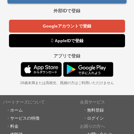
外部IDで登録
Googleアカウントで登録
 AppleIDで登録
アプリで登録
18歳未満または高校生、既婚の方はご利用いただけません
パートナーズについて
会員サービス
ホーム
無料登録
サービスの特徴
ログイン
料金
お困りの方へ