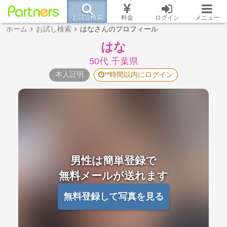
お試し検索
料金
ログイン
メニュー
ホーム
お試し検索
はなさんのプロフィール
はな
50代 千葉県
本人証明
**時間以内にログイン
男性は簡単登録で
無料メールが送れます
無料登録して写真を見る