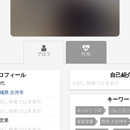
プロフ
性格
ロフィール
自己紹
0代
お試し検索では非表示
城県
古河市
キーワー
試し検索では非表示
ありがとう😊
バレーボ
試し検索では非表示
営業
家庭菜園
野球 大谷翔平
試し検索では非表示