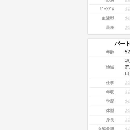
お
ｷﾞｬﾝﾌﾞﾙ
お
血液型
お
星座
パー
52
年齢
福
群
地域
山
お
仕事
お
年収
お
学歴
お
体型
お
身長
お
交際希望