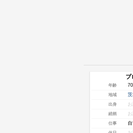
プ
7
年齢
茨
地域
お
出身
お
続柄
自
仕事
お
休日