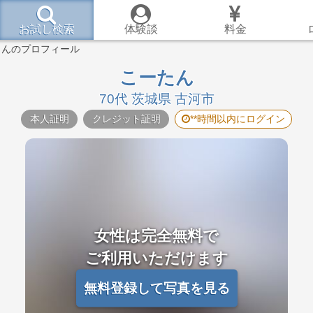
お試し検索
体験談
料金
さんのプロフィール
こーたん
70代 茨城県 古河市
本人証明
クレジット証明
**時間以内にログイン
女性は完全無料で
ご利用いただけます
無料登録して写真を見る