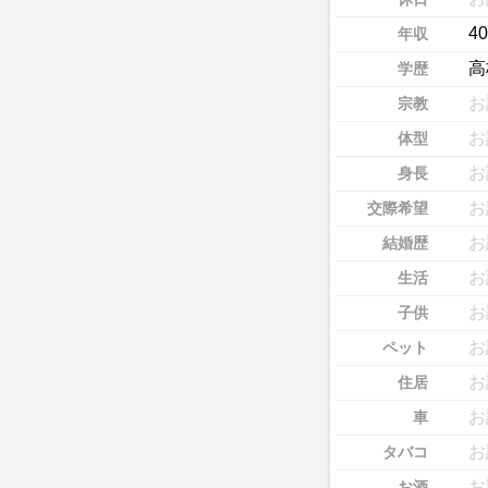
4
年収
高
学歴
お
宗教
お
体型
お
身長
お
交際希望
お
結婚歴
お
生活
お
子供
お
ペット
お
住居
お
車
お
タバコ
お
お酒