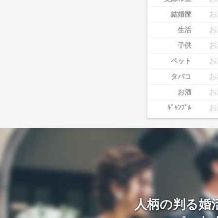
お
結婚歴
お
生活
お
子供
お
ペット
お
タバコ
お
お酒
お
ｷﾞｬﾝﾌﾞﾙ
人柄の判る婚