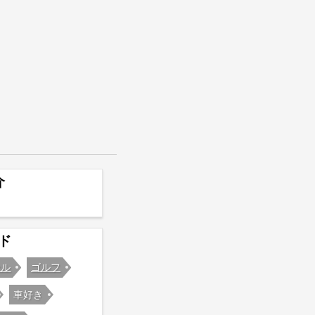
介
ド
ール
ゴルフ
車好き