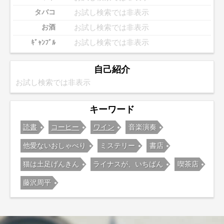
お試し検索では非表示
タバコ
お試し検索では非表示
お酒
お試し検索では非表示
ｷﾞｬﾝﾌﾞﾙ
自己紹介
お試し検索では非表示
キーワード
読書
コーヒー
ワイン
音楽演奏
他愛ないおしゃべり
ミステリー
書店
猫は土足げんきん
ライナスが、いちばん
喫茶店
藤沢周平