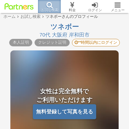
お試し検索
料金
ログイン
メニュー
ホーム
お試し検索
ツネボーさんのプロフィール
ツネボー
70代 大阪府 岸和田市
本人証明
クレジット証明
**時間以内にログイン
女性は完全無料で
ご利用いただけます
無料登録して写真を見る