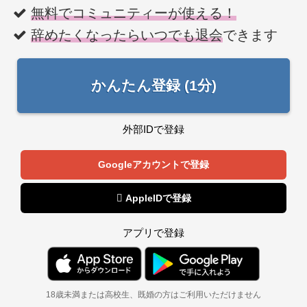
無料でコミュニティーが使える！
辞めたくなったらいつでも退会
できます
かんたん登録 (1分)
外部IDで登録
Googleアカウントで登録
 AppleIDで登録
アプリで登録
18歳未満または高校生、既婚の方はご利用いただけません