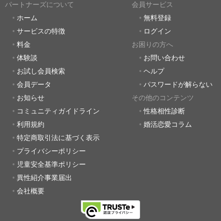
パートナーズについて
会員サービス
ホーム
無料登録
サービスの特徴
ログイン
料金
お困りの方へ
体験談
お問い合わせ
お試し会員検索
ヘルプ
会員データ
パスワードが解らない
お知らせ
その他のコンテンツ
コミュニティガイドライン
性格相性診断
利用規約
婚活恋愛コラム
特定商取引法に基づく表示
プライバシーポリシー
児童安全基準ポリシー
異性紹介事業届出
会社概要