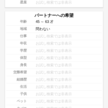
お試し検索では非表示
星座
パートナーへの希望
45 ～ 63 才
年齢
問わない
地域
お試し検索では非表示
仕事
お試し検索では非表示
年収
お試し検索では非表示
学歴
お試し検索では非表示
体型
お試し検索では非表示
身長
お試し検索では非表示
交際希望
お試し検索では非表示
結婚歴
お試し検索では非表示
生活
お試し検索では非表示
子供
お試し検索では非表示
ペット