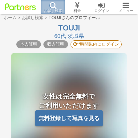
お試し検索
料金
ログイン
メニュー
ホーム
お試し検索
TOUJIさんのプロフィール
TOUJI
60代 茨城県
本人証明
収入証明
**時間以内にログイン
女性は完全無料で
ご利用いただけます
無料登録して写真を見る