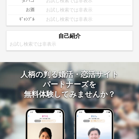
お試し検索では非表示
タバコ
お試し検索では非表示
お酒
お試し検索では非表示
ｷﾞｬﾝﾌﾞﾙ
自己紹介
お試し検索では非表示
人柄の判る婚活・恋活サイト
パートナーズを
無料体験してみませんか？