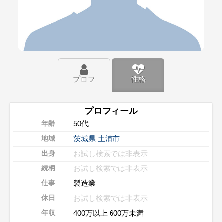
プロフ
性格
プロフィール
50代
年齢
茨城県
土浦市
地域
お試し検索では非表示
出身
お試し検索では非表示
続柄
製造業
仕事
お試し検索では非表示
休日
400万以上 600万未満
年収