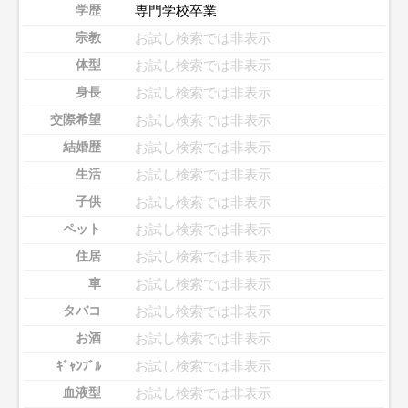
専門学校卒業
学歴
お試し検索では非表示
宗教
お試し検索では非表示
体型
お試し検索では非表示
身長
お試し検索では非表示
交際希望
お試し検索では非表示
結婚歴
お試し検索では非表示
生活
お試し検索では非表示
子供
お試し検索では非表示
ペット
お試し検索では非表示
住居
お試し検索では非表示
車
お試し検索では非表示
タバコ
お試し検索では非表示
お酒
お試し検索では非表示
ｷﾞｬﾝﾌﾞﾙ
お試し検索では非表示
血液型