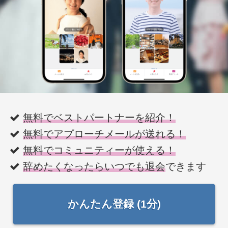
無料でベストパートナーを紹介！
無料でアプローチメールが送れる！
無料でコミュニティーが使える！
辞めたくなったらいつでも退会
できます
かんたん登録 (1分)