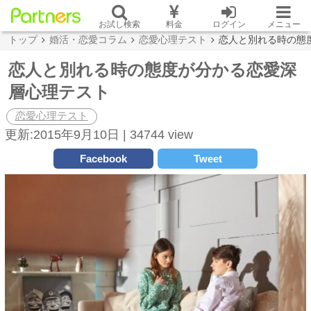
お試し検索
料金
ログイン
メニュー
トップ
婚活・恋愛コラム
恋愛心理テスト
恋人と別れる時の態
恋人と別れる時の態度が分かる恋愛深
層心理テスト
恋愛心理テスト
更新:2015年9月10日 |
34744 view
Facebook
Tweet