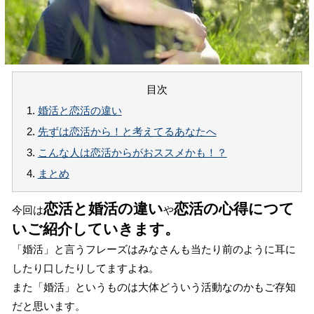
目次
1.
婚活と恋活の違い
2.
先ずは恋活から！と考えてるあなたへ
3.
こんな人は恋活からがおススメかも！？
4.
まとめ
恋活と婚活の違い
恋活の心得につて
今回は
や
いご紹介していきます。
「婚活」と言うフレーズはみなさんも当たり前のように耳に
したり口したりしてますよね。
また「婚活」というものは大体どういう活動なのかもご存知
だと思います。