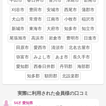
半田市
春日井市
豊川市
津島市
碧南市
刈谷市
豊田市
安城市
西尾市
蒲郡市
犬山市
常滑市
江南市
小牧市
稲沢市
新城市
東海市
大府市
知多市
知立市
尾張旭市
高浜市
岩倉市
豊明市
日進市
田原市
愛西市
清須市
北名古屋市
弥富市
みよし市
あま市
長久手市
愛知郡
西春日井郡
丹羽郡
海部郡
知多郡
額田郡
北設楽郡
実際に利用された会員様の口コミ
54才 愛知県