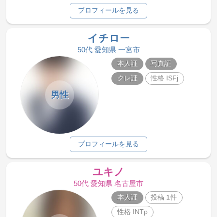
プロフィールを見る
イチロー
50代 愛知県 一宮市
本人証
写真証
クレ証
性格 ISFj
男性
プロフィールを見る
ユキノ
50代 愛知県 名古屋市
本人証
投稿 1件
性格 INTp