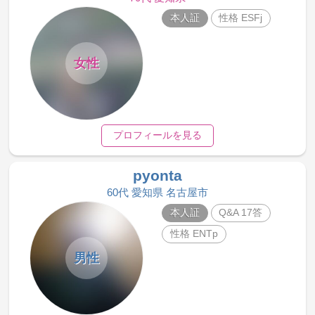
本人証
性格 ESFj
女性
プロフィールを見る
pyonta
60代 愛知県 名古屋市
本人証
Q&A 17答
性格 ENTp
男性