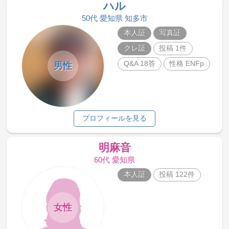
ハル
50代 愛知県 知多市
本人証
写真証
クレ証
投稿 1件
Q&A 18答
性格 ENFp
男性
プロフィールを見る
明麻音
60代 愛知県
本人証
投稿 122件
女性