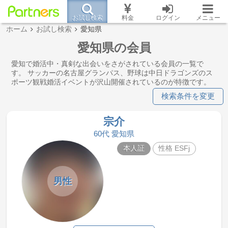
お試し検索
料金
ログイン
メニュー
ホーム
お試し検索
愛知県
愛知県の会員
愛知で婚活中・真剣な出会いをさがされている会員の一覧で
す。 サッカーの名古屋グランパス、野球は中日ドラゴンズのス
ポーツ観戦婚活イベントが沢山開催されているのが特徴です。
検索条件を変更
宗介
60代 愛知県
本人証
性格 ESFj
男性