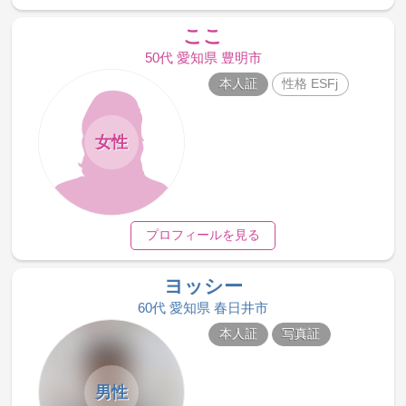
ここ
50代 愛知県 豊明市
本人証
性格 ESFj
女性
プロフィールを見る
ヨッシー
60代 愛知県 春日井市
本人証
写真証
男性