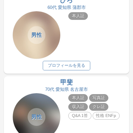
ひろ
60代 愛知県 蒲郡市
本人証
男性
プロフィールを見る
甲斐
70代 愛知県 名古屋市
本人証
写真証
収入証
クレ証
Q&A 1答
性格 ENFp
男性