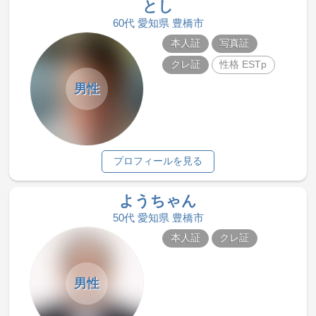
とし
60代 愛知県 豊橋市
本人証
写真証
クレ証
性格 ESTp
男性
プロフィールを見る
ようちゃん
50代 愛知県 豊橋市
本人証
クレ証
男性