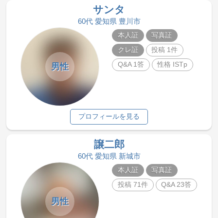
サンタ
60代 愛知県 豊川市
本人証
写真証
クレ証
投稿 1件
Q&A 1答
性格 ISTp
男性
プロフィールを見る
譲二郎
60代 愛知県 新城市
本人証
写真証
投稿 71件
Q&A 23答
男性