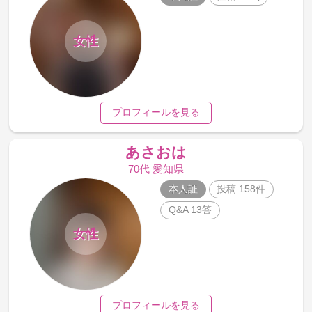
女性
プロフィールを見る
あさおは
70代 愛知県
本人証
投稿 158件
Q&A 13答
女性
プロフィールを見る