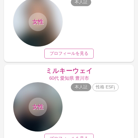
本人証
女性
プロフィールを見る
ミルキーウェイ
60代 愛知県 豊川市
本人証
性格 ESFj
女性