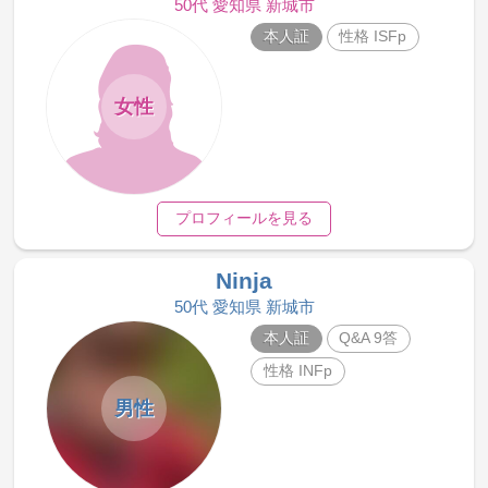
50代 愛知県 新城市
本人証
性格 ISFp
女性
プロフィールを見る
Ninja
50代 愛知県 新城市
本人証
Q&A 9答
性格 INFp
男性