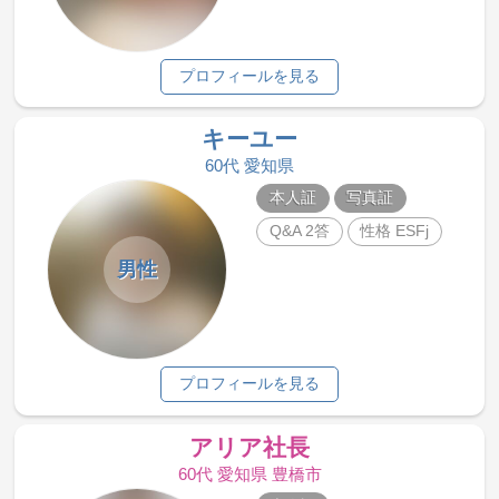
プロフィールを見る
キーユー
60代 愛知県
本人証
写真証
Q&A 2答
性格 ESFj
男性
プロフィールを見る
アリア社長
60代 愛知県 豊橋市