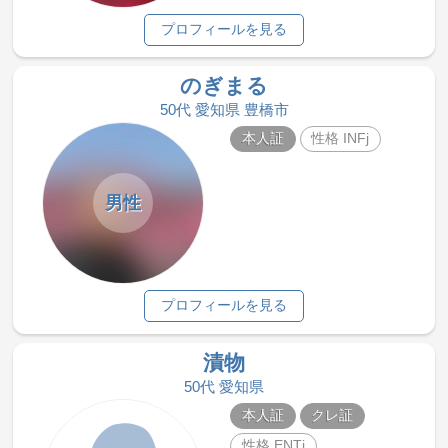
プロフィールを見る
のぎまる
50代 愛知県 豊橋市
本人証
性格 INFj
男性
プロフィールを見る
漬物
50代 愛知県
本人証
クレ証
性格 ENTj