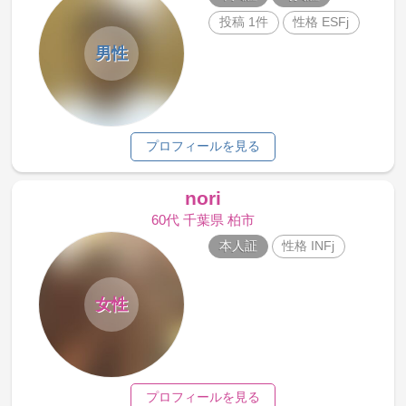
投稿 1件
性格 ESFj
男性
プロフィールを見る
nori
60代 千葉県 柏市
本人証
性格 INFj
女性
プロフィールを見る