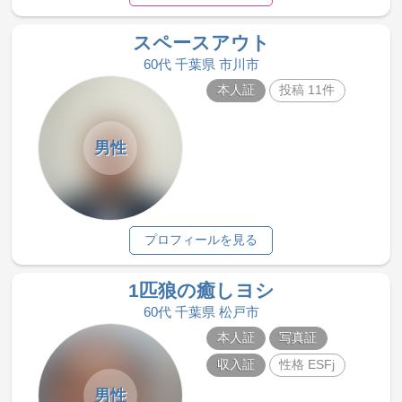
スペースアウト
60代 千葉県 市川市
本人証
投稿 11件
男性
プロフィールを見る
1匹狼の癒しヨシ
60代 千葉県 松戸市
本人証
写真証
収入証
性格 ESFj
男性