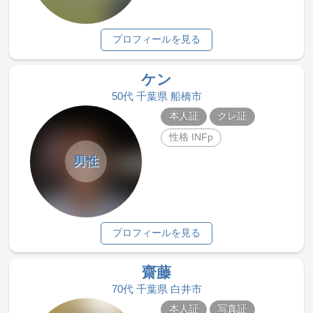
プロフィールを見る
ケン
50代 千葉県 船橋市
本人証
クレ証
性格 INFp
男性
プロフィールを見る
齋藤
70代 千葉県 白井市
本人証
写真証