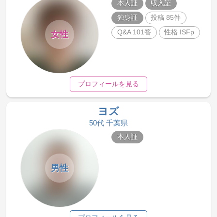
本人証
収入証
独身証
投稿 85件
Q&A 101答
性格 ISFp
女性
プロフィールを見る
ヨズ
50代 千葉県
本人証
男性