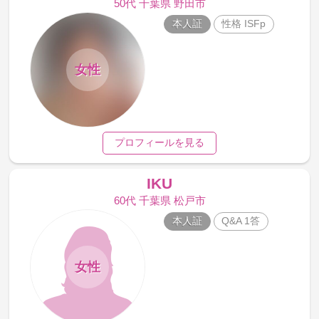
50代 千葉県 野田市
本人証
性格 ISFp
女性
プロフィールを見る
IKU
60代 千葉県 松戸市
本人証
Q&A 1答
女性