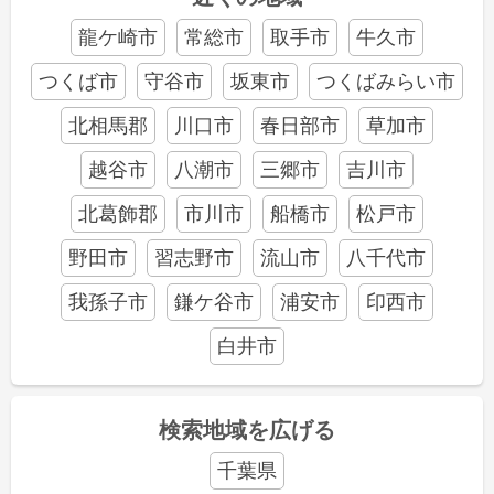
龍ケ崎市
常総市
取手市
牛久市
つくば市
守谷市
坂東市
つくばみらい市
北相馬郡
川口市
春日部市
草加市
越谷市
八潮市
三郷市
吉川市
北葛飾郡
市川市
船橋市
松戸市
野田市
習志野市
流山市
八千代市
我孫子市
鎌ケ谷市
浦安市
印西市
白井市
検索地域を広げる
千葉県