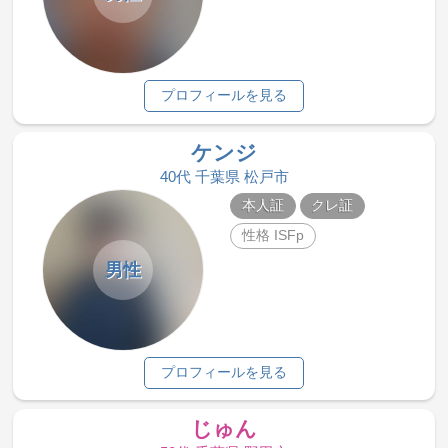
プロフィールを見る
ケンジ
40代 千葉県 松戸市
本人証
クレ証
性格 ISFp
男性
プロフィールを見る
じゅん