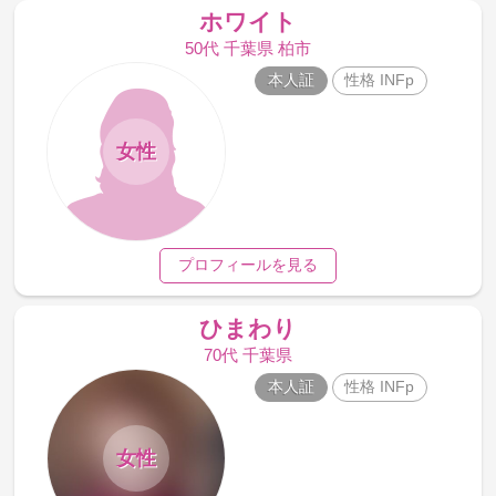
ホワイト
50代 千葉県 柏市
本人証
性格 INFp
女性
プロフィールを見る
ひまわり
70代 千葉県
本人証
性格 INFp
女性