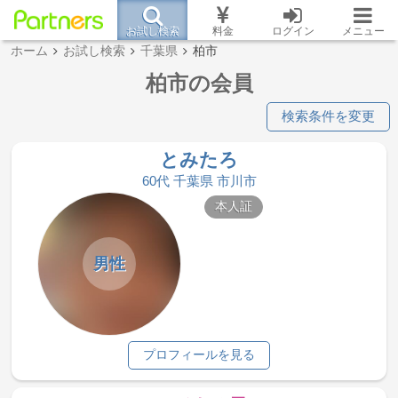
お試し検索
料金
ログイン
メニュー
ホーム
お試し検索
千葉県
柏市
柏市の会員
検索条件を変更
とみたろ
60代 千葉県 市川市
本人証
男性
プロフィールを見る