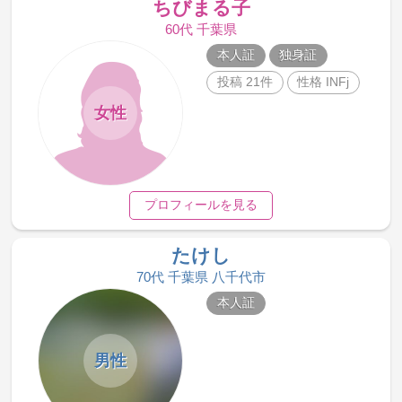
ちびまる子
60代 千葉県
本人証
独身証
投稿 21件
性格 INFj
女性
プロフィールを見る
たけし
70代 千葉県 八千代市
本人証
男性