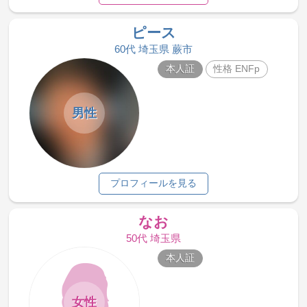
ピース
60代 埼玉県 蕨市
本人証
性格 ENFp
男性
プロフィールを見る
なお
50代 埼玉県
本人証
女性