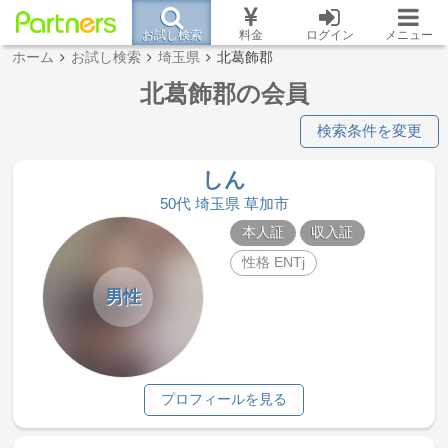
お試し検索
料金
ログイン
メニュー
ホーム
お試し検索
埼玉県
北葛飾郡
北葛飾郡の会員
検索条件を変更
しん
50代 埼玉県 草加市
本人証
収入証
性格 ENTj
男性
プロフィールを見る