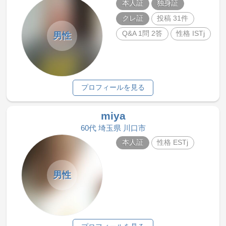
本人証
独身証
クレ証
投稿 31件
Q&A 1問 2答
性格 ISTj
男性
プロフィールを見る
miya
60代 埼玉県 川口市
本人証
性格 ESTj
男性