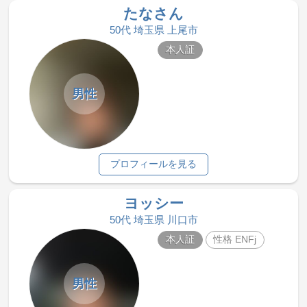
たなさん
50代 埼玉県 上尾市
本人証
男性
プロフィールを見る
ヨッシー
50代 埼玉県 川口市
本人証
性格 ENFj
男性