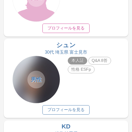
プロフィールを見る
シュン
30代 埼玉県 富士見市
本人証
Q&A 8答
性格 ESFp
男性
プロフィールを見る
KD