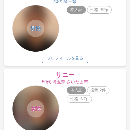
40代 埼玉県
本人証
性格 ISFp
男性
プロフィールを見る
サニー
50代 埼玉県 さいたま市
本人証
投稿 2件
性格 INTp
女性