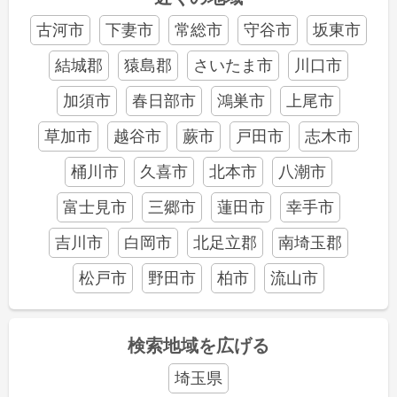
古河市
下妻市
常総市
守谷市
坂東市
結城郡
猿島郡
さいたま市
川口市
加須市
春日部市
鴻巣市
上尾市
草加市
越谷市
蕨市
戸田市
志木市
桶川市
久喜市
北本市
八潮市
富士見市
三郷市
蓮田市
幸手市
吉川市
白岡市
北足立郡
南埼玉郡
松戸市
野田市
柏市
流山市
検索地域を広げる
埼玉県