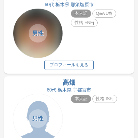
60代 栃木県 那須塩原市
本人証
Q&A 1答
性格 ENFj
男性
プロフィールを見る
高畑
60代 栃木県 宇都宮市
本人証
性格 ISFj
男性