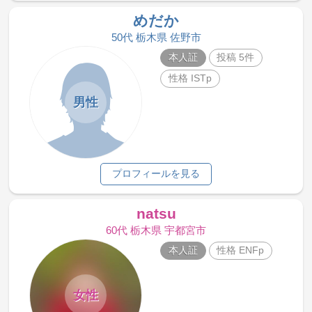
めだか
50代 栃木県 佐野市
本人証
投稿 5件
性格 ISTp
男性
プロフィールを見る
natsu
60代 栃木県 宇都宮市
本人証
性格 ENFp
女性