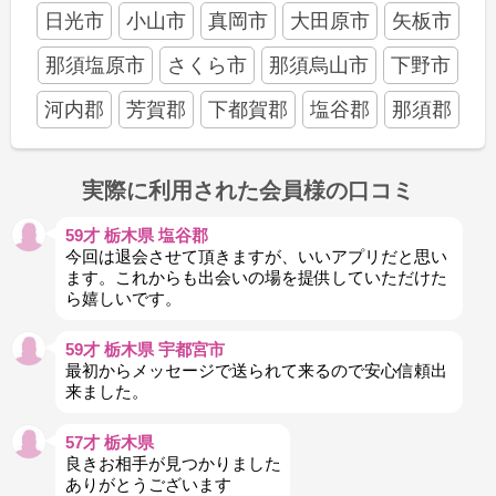
日光市
小山市
真岡市
大田原市
矢板市
那須塩原市
さくら市
那須烏山市
下野市
河内郡
芳賀郡
下都賀郡
塩谷郡
那須郡
実際に利用された会員様の口コミ
59才 栃木県 塩谷郡
今回は退会させて頂きますが、いいアプリだと思い
ます。これからも出会いの場を提供していただけた
ら嬉しいです。
59才 栃木県 宇都宮市
最初からメッセージで送られて来るので安心信頼出
来ました。
57才 栃木県
良きお相手が見つかりました
ありがとうございます