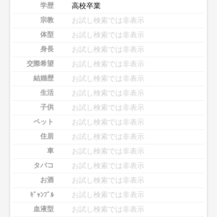
高校卒業
学歴
お試し検索では非表示
宗教
お試し検索では非表示
体型
お試し検索では非表示
身長
お試し検索では非表示
交際希望
お試し検索では非表示
結婚歴
お試し検索では非表示
生活
お試し検索では非表示
子供
お試し検索では非表示
ペット
お試し検索では非表示
住居
お試し検索では非表示
車
お試し検索では非表示
タバコ
お試し検索では非表示
お酒
お試し検索では非表示
ｷﾞｬﾝﾌﾞﾙ
お試し検索では非表示
血液型