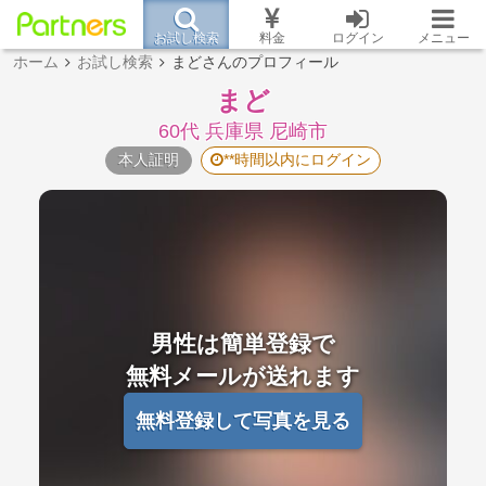
お試し検索
料金
ログイン
メニュー
ホーム
お試し検索
まどさんのプロフィール
まど
60代 兵庫県 尼崎市
本人証明
**時間以内にログイン
男性は簡単登録で
無料メールが送れます
無料登録して写真を見る