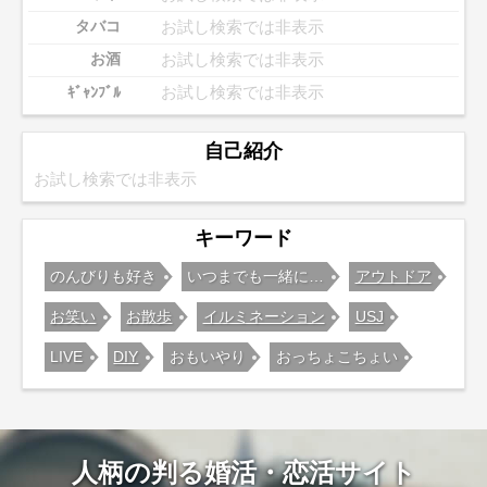
お試し検索では非表示
タバコ
お試し検索では非表示
お酒
お試し検索では非表示
ｷﾞｬﾝﾌﾞﾙ
自己紹介
お試し検索では非表示
キーワード
のんびりも好き
いつまでも一緒に…
アウトドア
お笑い
お散歩
イルミネーション
USJ
LIVE
DIY
おもいやり
おっちょこちょい
人柄の判る婚活・恋活サイト