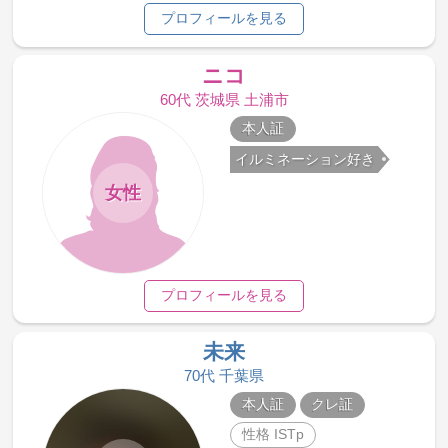
プロフィールを見る
ニコ
60代 茨城県 土浦市
本人証
イルミネーション好き
女性
プロフィールを見る
未来
70代 千葉県
本人証
クレ証
性格 ISTp