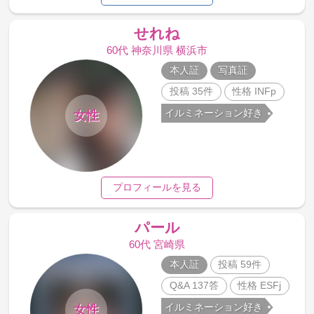
せれね
60代 神奈川県 横浜市
本人証
写真証
投稿 35件
性格 INFp
イルミネーション好き
女性
プロフィールを見る
パール
60代 宮崎県
本人証
投稿 59件
Q&A 137答
性格 ESFj
イルミネーション好き
女性