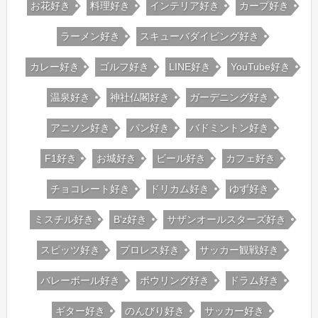
お花好き
料理好き
インテリア好き
カープ好き
ラーメン好き
スキューバダイビング好き
カレー好き
ゴルフ好き
LINE好き
YouTube好き
温泉好き
神社仏閣好き
ガーデニング好き
アニソン好き
パン好き
バドミントン好き
F1好き
お城好き
ビール好き
カフェ好き
チョコレート好き
ドリカム好き
ゆず好き
ミスチル好き
B'z好き
サザンオールスターズ好き
スピッツ好き
プロレス好き
サッカー観戦好き
バレーボール好き
ボウリング好き
ドラム好き
ギター好き
のんびり好き
サッカー好き