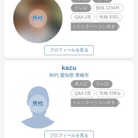
クレ証
投稿 1234件
Q&A 1答
性格 ESFj
男性
イルミネーション好き
プロフィールを見る
kazu
60代 愛知県 豊橋市
本人証
クレ証
Q&A 1答
性格 ENFp
イルミネーション好き
男性
プロフィールを見る