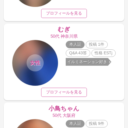
プロフィールを見る
むぎ
50代 神奈川県
本人証
投稿 1件
Q&A 43答
性格 ESTj
イルミネーション好き
女性
プロフィールを見る
小鳥ちゃん
50代 大阪府
本人証
投稿 9件