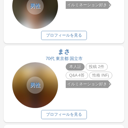
イルミネーション好き
男性
プロフィールを見る
まさ
70代 東京都 国立市
本人証
投稿 2件
Q&A 4答
性格 INFj
イルミネーション好き
男性
プロフィールを見る