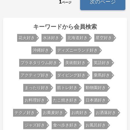
1
次のページ
ページ
キーワードから会員検索
花火好き
水泳好き
北海道好き
星空好き
沖縄好き
ディズニーランド好き
プラネタリウム好き
美術館好き
英語好き
アクティブ好き
ダイビング好き
乗馬好き
まったり好き
筋トレ好き
動物園好き
お料理好き
たこ焼き好き
日本酒好き
テクノ好き
お蕎麦好き
お肉好き
お洒落好き
ジャズ好き
食べ歩き好き
お風呂好き