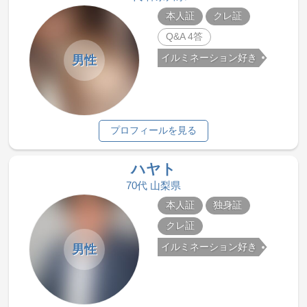
本人証
クレ証
Q&A 4答
イルミネーション好き
男性
プロフィールを見る
ハヤト
70代 山梨県
本人証
独身証
クレ証
イルミネーション好き
男性