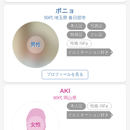
ポニョ
50代 埼玉県 春日部市
本人証
写真証
独身証
クレ証
性格 ISFp
男性
イルミネーション好き
プロフィールを見る
AKl
60代 岡山県
本人証
性格 ISFp
イルミネーション好き
女性