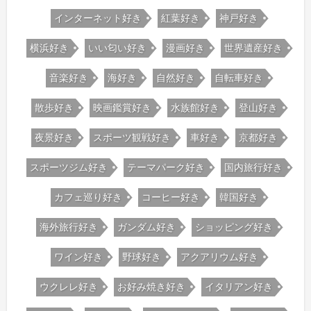
インターネット好き
紅葉好き
神戸好き
横浜好き
いい匂い好き
漫画好き
世界遺産好き
音楽好き
海好き
自然好き
自転車好き
散歩好き
映画鑑賞好き
水族館好き
登山好き
夜景好き
スポーツ観戦好き
車好き
京都好き
スポーツジム好き
テーマパーク好き
国内旅行好き
カフェ巡り好き
コーヒー好き
韓国好き
海外旅行好き
ガンダム好き
ショッピング好き
ワイン好き
野球好き
アクアリウム好き
ウクレレ好き
お好み焼き好き
イタリアン好き