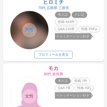
ヒロミチ
70代 広島県 三原市
本人証
クレ証
投稿 443件
Q&A 216答
性格 ENFp
男性
イルミネーション好き
プロフィールを見る
モカ
60代 奈良県
本人証
投稿 7件
Q&A 7答
性格 ISFj
イルミネーション好き
女性