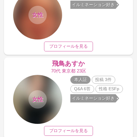
イルミネーション好き
女性
プロフィールを見る
飛鳥あすか
70代 東京都 23区
本人証
投稿 3件
Q&A 6答
性格 ESFp
イルミネーション好き
女性
プロフィールを見る