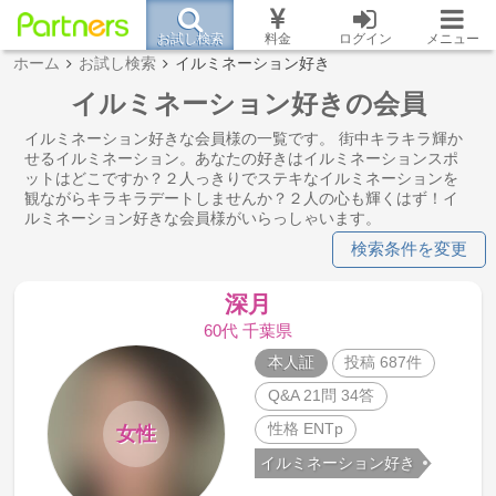
お試し検索
料金
ログイン
メニュー
ホーム
お試し検索
イルミネーション好き
イルミネーション好きの会員
イルミネーション好きな会員様の一覧です。 街中キラキラ輝か
せるイルミネーション。あなたの好きはイルミネーションスポ
ットはどこですか？２人っきりでステキなイルミネーションを
観ながらキラキラデートしませんか？２人の心も輝くはず！イ
ルミネーション好きな会員様がいらっしゃいます。
検索条件を変更
深月
60代 千葉県
本人証
投稿 687件
Q&A 21問 34答
性格 ENTp
女性
イルミネーション好き