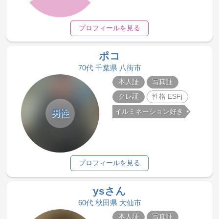
プロフィールを見る
ポコ
70代 千葉県 八街市
本人証
写真証
クレ証
性格 ESFj
イルミネーション好き
男性
プロフィールを見る
ysさん
60代 秋田県 大仙市
本人証
写真証