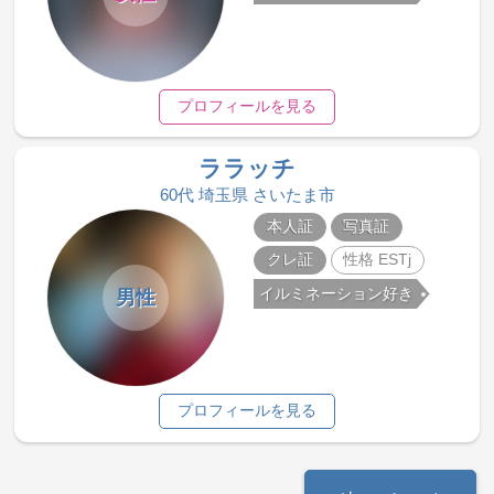
プロフィールを見る
ララッチ
60代 埼玉県 さいたま市
本人証
写真証
クレ証
性格 ESTj
イルミネーション好き
男性
プロフィールを見る