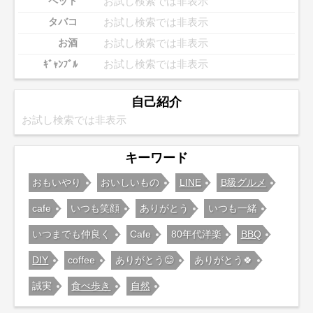
お試し検索では非表示
ペット
お試し検索では非表示
タバコ
お試し検索では非表示
お酒
お試し検索では非表示
ｷﾞｬﾝﾌﾞﾙ
自己紹介
お試し検索では非表示
キーワード
おもいやり
おいしいもの
LINE
B級グルメ
cafe
いつも笑顔
ありがとう
いつも一緒
いつまでも仲良く
Cafe
80年代洋楽
BBQ
DIY
coffee
ありがとう😊
ありがとう🍀
誠実
食べ歩き
自然