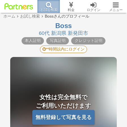
お試し検索
料金
ログイン
メニュー
ホーム
お試し検索
Bossさんのプロフィール
Boss
60代 新潟県 新発田市
本人証明
写真証明
クレジット証明
**時間以内にログイン
女性は完全無料で
ご利用いただけます
無料登録して写真を見る