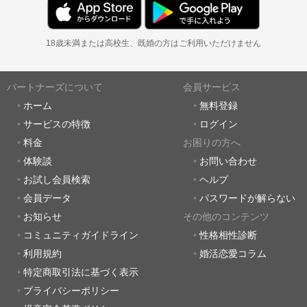
18歳未満または高校生、既婚の方はご利用いただけません
パートナーズについて
会員サービス
ホーム
無料登録
サービスの特徴
ログイン
料金
お困りの方へ
体験談
お問い合わせ
お試し会員検索
ヘルプ
会員データ
パスワードが解らない
お知らせ
その他のコンテンツ
コミュニティガイドライン
性格相性診断
利用規約
婚活恋愛コラム
特定商取引法に基づく表示
プライバシーポリシー