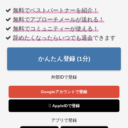
無料でベストパートナーを紹介！
無料でアプローチメールが送れる！
無料でコミュニティーが使える！
辞めたくなったらいつでも退会
できます
かんたん登録 (1分)
外部IDで登録
Googleアカウントで登録
 AppleIDで登録
アプリで登録