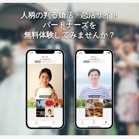
人柄の判る婚活・恋活サイト
パートナーズを
無料体験してみませんか？