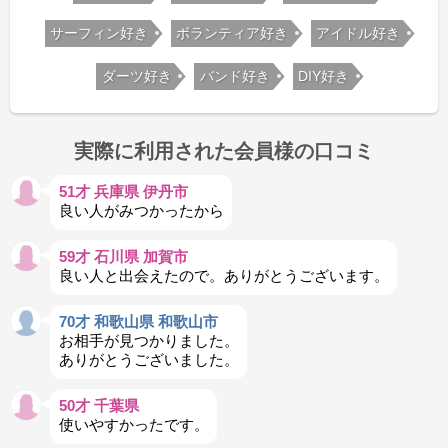
サーフィン好き
ボランティア好き
アイドル好き
ダーツ好き
バンド好き
DIY好き
実際に利用された会員様の口コミ
51才 兵庫県 伊丹市
良い人がみつかったから
59才 石川県 加賀市
良い人と出会えたので。ありがとうございます。
70才 和歌山県 和歌山市
お相手が見つかりました。
ありがとうございました。
50才 千葉県
使いやすかったです。