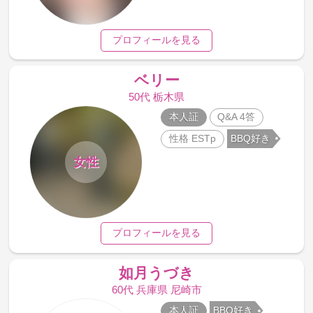
プロフィールを見る
ベリー
50代 栃木県
本人証
Q&A 4答
性格 ESTp
BBQ好き
女性
プロフィールを見る
如月うづき
60代 兵庫県 尼崎市
本人証
BBQ好き