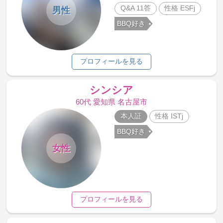
Q&A 11答
性格 ESFj
男性
BBQ好き
プロフィールを見る
シンシア
60代 愛知県 名古屋市
本人証
性格 ISTj
BBQ好き
女性
プロフィールを見る