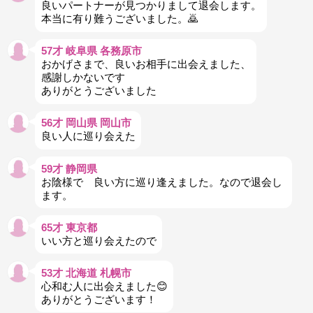
良いパートナーが見つかりまして退会します。
本当に有り難うございました。🙇
57才 岐阜県 各務原市
おかげさまで、良いお相手に出会えました、
感謝しかないです
ありがとうございました
56才 岡山県 岡山市
良い人に巡り会えた
59才 静岡県
お陰様で 良い方に巡り逢えました。なので退会し
ます。
65才 東京都
いい方と巡り会えたので
53才 北海道 札幌市
心和む人に出会えました😊
ありがとうございます！