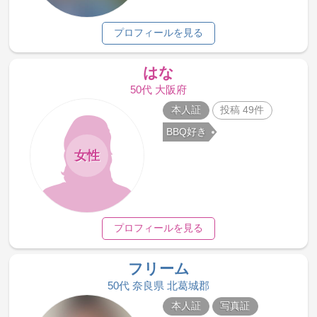
プロフィールを見る
はな
50代 大阪府
本人証
投稿 49件
BBQ好き
女性
プロフィールを見る
フリーム
50代 奈良県 北葛城郡
本人証
写真証