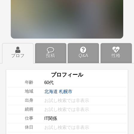
プロフ
投稿
Q&A
性格
プロフィール
60代
年齢
北海道
札幌市
地域
お試し検索では非表示
出身
お試し検索では非表示
続柄
IT関係
仕事
お試し検索では非表示
休日