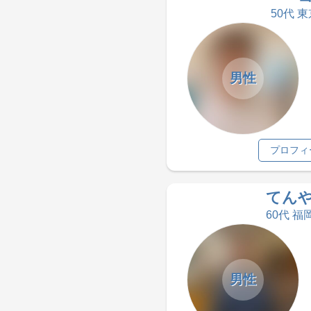
50代 東
男性
プロフィ
てん
60代 福
男性