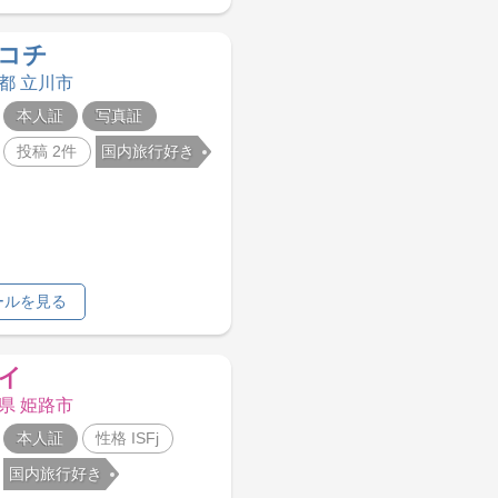
コチ
京都 立川市
本人証
写真証
投稿 2件
国内旅行好き
ールを見る
イ
庫県 姫路市
本人証
性格 ISFj
国内旅行好き