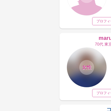
プロフィ
mar
70代 東
女性
プロフィ