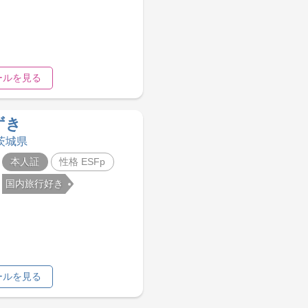
ールを見る
ずき
 茨城県
本人証
性格 ESFp
国内旅行好き
ールを見る