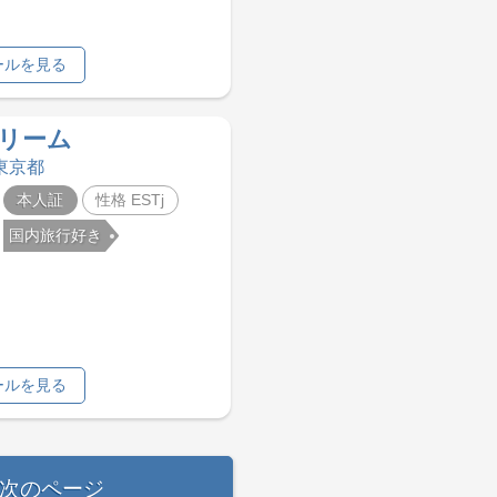
ールを見る
リーム
 東京都
本人証
性格 ESTj
国内旅行好き
ールを見る
次のページ