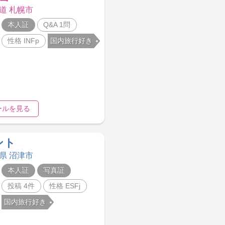
海道 札幌市
本人証
Q&A 1問
性格 INFp
国内旅行好き
ールを見る
ント
岡県 沼津市
本人証
写真証
投稿 4件
性格 ESFj
国内旅行好き