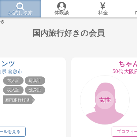
お試し検索
体験談
料金
好き
国内旅行好きの会員
ランツ
ちゃ
山県 倉敷市
50代 大阪
本人証
写真証
収入証
独身証
女性
国内旅行好き
ールを見る
プロフィ