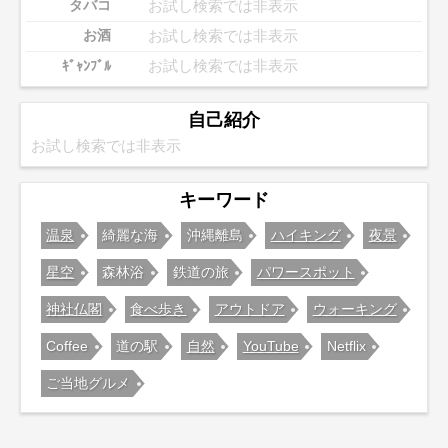
お試し検索では非表示
タバコ
お試し検索では非表示
お酒
お試し検索では非表示
ｷﾞｬﾝﾌﾞﾙ
自己紹介
お試し検索では非表示
キーワード
温泉
綺麗な海
沖縄離島
ハイキング
夜景
星空
森林浴
鉄道の旅
パワースポット
神社仏閣
食べ歩き
アウトドア
ウォーキング
Coffee
道の駅
自然
YouTube
Netflix
ご当地グルメ