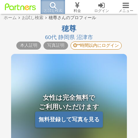
お試し検索
料金
ログイン
メニュー
ホーム
お試し検索
穂尊さんのプロフィール
穂尊
60代 静岡県 沼津市
本人証明
写真証明
**時間以内にログイン
女性は完全無料で
ご利用いただけます
無料登録して写真を見る