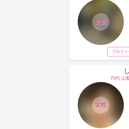
女性
プロフィ
70代 山
女性