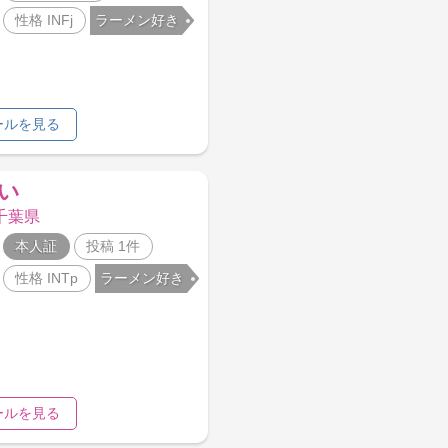
性格 INFj
ラーメン好き
ールを見る
い
 千葉県
本人証
投稿 1件
性格 INTp
ラーメン好き
ールを見る