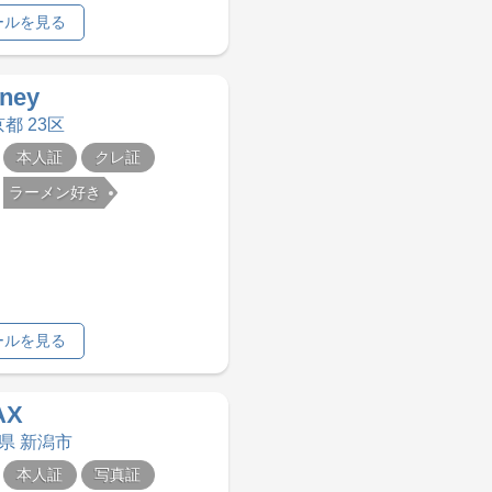
ールを見る
ney
京都 23区
本人証
クレ証
ラーメン好き
ールを見る
AX
潟県 新潟市
本人証
写真証