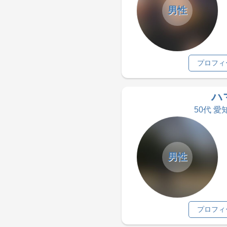
男性
プロフィ
ハ
50代 愛
男性
プロフィ