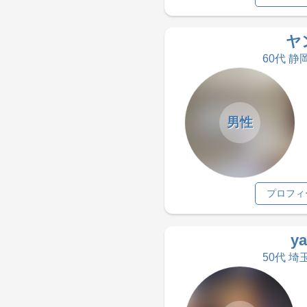
ヤ
60代 静
男性
プロフィ
y
50代 埼