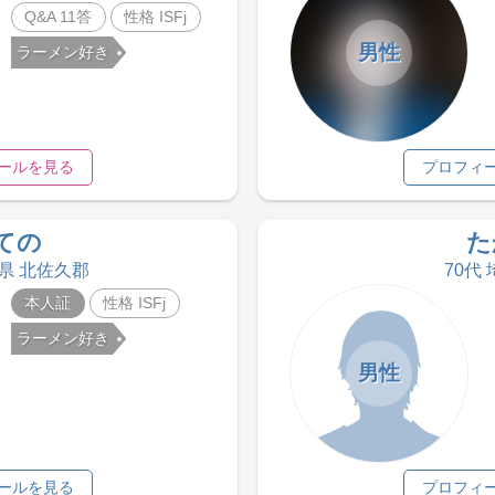
Q&A 11答
性格 ISFj
男性
ラーメン好き
ールを見る
プロフィ
ての
た
野県 北佐久郡
70代
本人証
性格 ISFj
ラーメン好き
男性
ールを見る
プロフィ