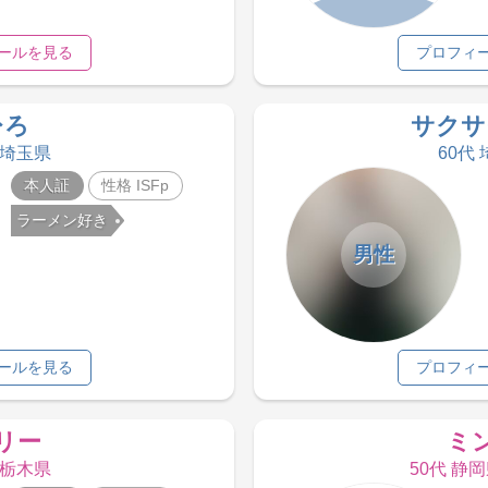
ールを見る
プロフィ
ひろ
サクサ
 埼玉県
60代
本人証
性格 ISFp
ラーメン好き
男性
ールを見る
プロフィ
リー
ミ
 栃木県
50代 静