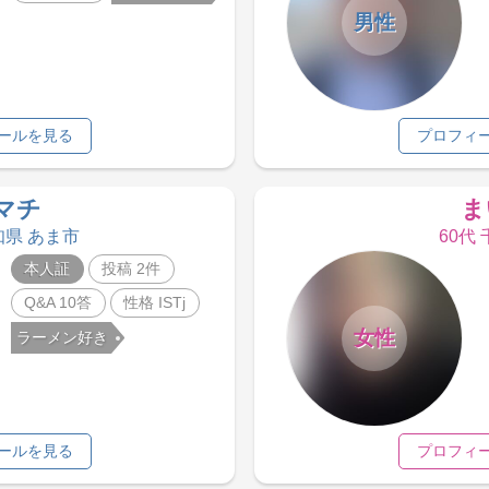
男性
ールを見る
プロフィ
マチ
ま
知県 あま市
60代
本人証
投稿 2件
Q&A 10答
性格 ISTj
女性
ラーメン好き
ールを見る
プロフィ