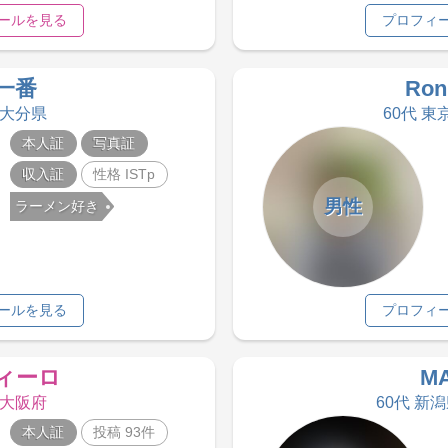
ールを見る
プロフィ
一番
Ron
 大分県
60代 東
本人証
写真証
収入証
性格 ISTp
男性
ラーメン好き
ールを見る
プロフィ
ィーロ
M
 大阪府
60代 新
本人証
投稿 93件