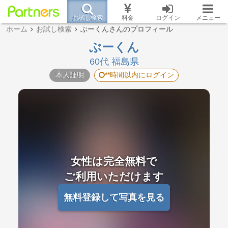
お試し検索
料金
ログイン
メニュー
ホーム
お試し検索
ぶーくんさんのプロフィール
ぶーくん
60代 福島県
本人証明
**時間以内にログイン
女性は完全無料で
ご利用いただけます
無料登録して写真を見る