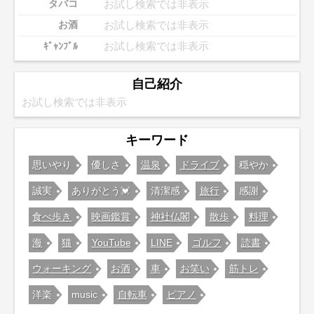
お試し検索では非表示
タバコ
お試し検索では非表示
お酒
お試し検索では非表示
ｷﾞｬﾝﾌﾞﾙ
自己紹介
お試し検索では非表示
キーワード
思いやり
優しさ
温泉
ドライブ
穏やか
誠実
ありがとう💓
清潔感
旅行
感謝
食べ歩き
映画鑑賞
神社仏閣
散歩
料理
海
猫
YouTube
LINE
ゴルフ
読書
ウォーキング
お酒
車
お笑い
筋トレ
洋楽
music
自転車
ピアノ