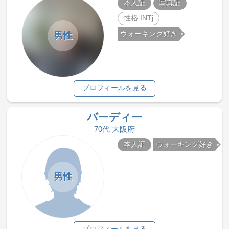
本人証
写真証
性格 INTj
ウォーキング好き
男性
プロフィールを見る
バーディー
70代 大阪府
本人証
ウォーキング好き
男性