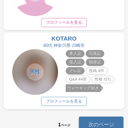
プロフィールを見る
KOTARO
60代 神奈川県 川崎市
本人証
写真証
収入証
独身証
クレ証
投稿 4件
男性
Q&A 44答
性格 ISTj
ウォーキング好き
プロフィールを見る
1
次のページ
ページ