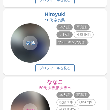
プロフィールを見る
Hiroyuki
50代 奈良県
本人証
写真証
クレ証
性格 INTj
ウォーキング好き
男性
プロフィールを見る
ななこ
50代 大阪府 大阪市
本人証
写真証
投稿 1件
Q&A 2問
性格 ENTp