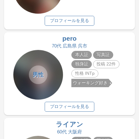
プロフィールを見る
pero
70代 広島県 呉市
本人証
写真証
独身証
投稿 22件
性格 INTp
男性
ウォーキング好き
プロフィールを見る
ライアン
60代 大阪府