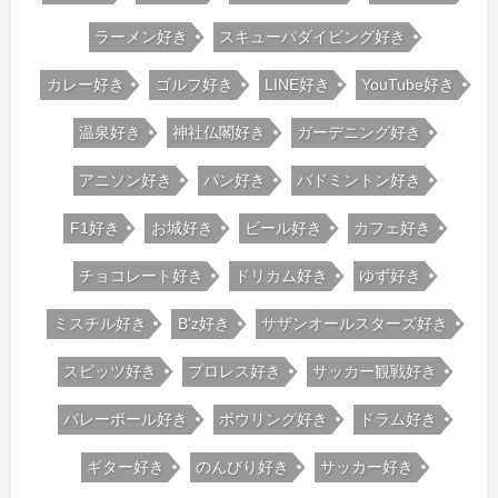
ラーメン好き
スキューバダイビング好き
カレー好き
ゴルフ好き
LINE好き
YouTube好き
温泉好き
神社仏閣好き
ガーデニング好き
アニソン好き
パン好き
バドミントン好き
F1好き
お城好き
ビール好き
カフェ好き
チョコレート好き
ドリカム好き
ゆず好き
ミスチル好き
B'z好き
サザンオールスターズ好き
スピッツ好き
プロレス好き
サッカー観戦好き
バレーボール好き
ボウリング好き
ドラム好き
ギター好き
のんびり好き
サッカー好き