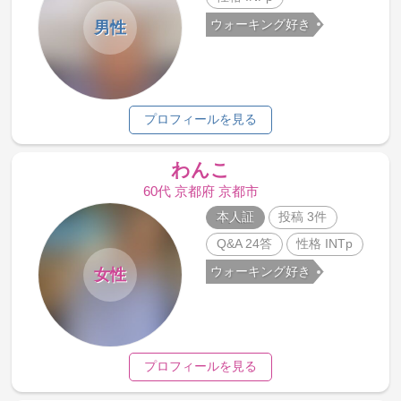
ウォーキング好き
男性
プロフィールを見る
わんこ
60代 京都府 京都市
本人証
投稿 3件
Q&A 24答
性格 INTp
ウォーキング好き
女性
プロフィールを見る