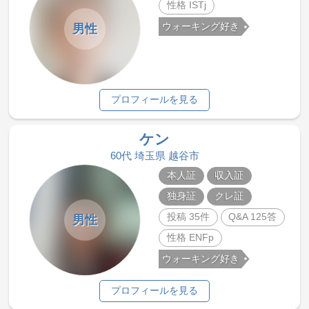
性格 ISTj
ウォーキング好き
男性
プロフィールを見る
ケン
60代 埼玉県 越谷市
本人証
収入証
独身証
クレ証
投稿 35件
Q&A 125答
男性
性格 ENFp
ウォーキング好き
プロフィールを見る