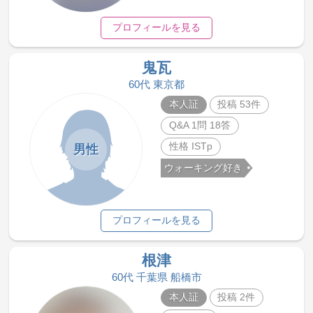
プロフィールを見る
鬼瓦
60代 東京都
本人証
投稿 53件
Q&A 1問 18答
性格 ISTp
男性
ウォーキング好き
プロフィールを見る
根津
60代 千葉県 船橋市
本人証
投稿 2件