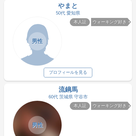
やまと
50代 愛知県
本人証
ウォーキング好き
男性
プロフィールを見る
流鏑馬
60代 茨城県 守谷市
本人証
ウォーキング好き
男性