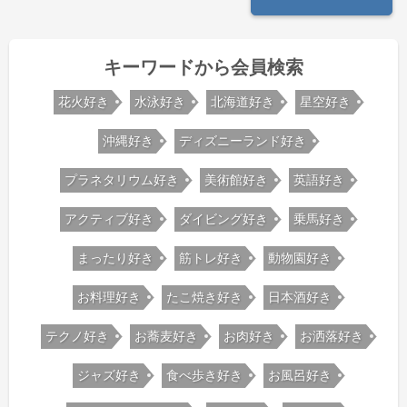
キーワードから会員検索
花火好き
水泳好き
北海道好き
星空好き
沖縄好き
ディズニーランド好き
プラネタリウム好き
美術館好き
英語好き
アクティブ好き
ダイビング好き
乗馬好き
まったり好き
筋トレ好き
動物園好き
お料理好き
たこ焼き好き
日本酒好き
テクノ好き
お蕎麦好き
お肉好き
お洒落好き
ジャズ好き
食べ歩き好き
お風呂好き