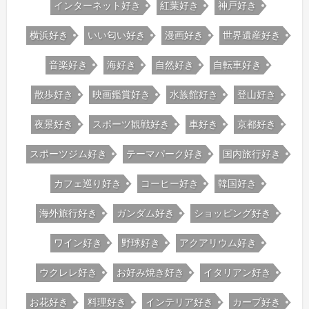
インターネット好き
紅葉好き
神戸好き
横浜好き
いい匂い好き
漫画好き
世界遺産好き
音楽好き
海好き
自然好き
自転車好き
散歩好き
映画鑑賞好き
水族館好き
登山好き
夜景好き
スポーツ観戦好き
車好き
京都好き
スポーツジム好き
テーマパーク好き
国内旅行好き
カフェ巡り好き
コーヒー好き
韓国好き
海外旅行好き
ガンダム好き
ショッピング好き
ワイン好き
野球好き
アクアリウム好き
ウクレレ好き
お好み焼き好き
イタリアン好き
お花好き
料理好き
インテリア好き
カープ好き