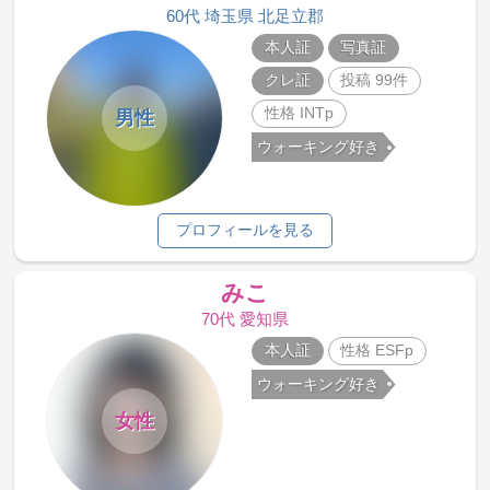
60代 埼玉県 北足立郡
本人証
写真証
クレ証
投稿 99件
性格 INTp
男性
ウォーキング好き
プロフィールを見る
みこ
70代 愛知県
本人証
性格 ESFp
ウォーキング好き
女性