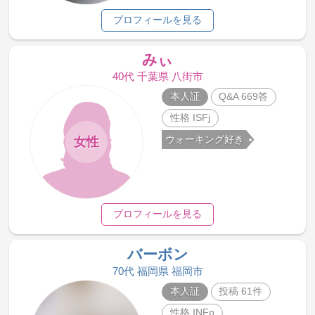
プロフィールを見る
みぃ
40代 千葉県 八街市
本人証
Q&A 669答
性格 ISFj
ウォーキング好き
女性
プロフィールを見る
バーボン
70代 福岡県 福岡市
本人証
投稿 61件
性格 INFp