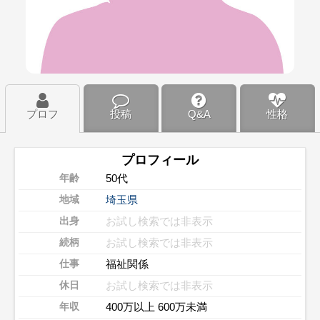
プロフ
投稿
Q&A
性格
プロフィール
50代
年齢
埼玉県
地域
お試し検索では非表示
出身
お試し検索では非表示
続柄
福祉関係
仕事
お試し検索では非表示
休日
400万以上 600万未満
年収