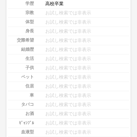
高校卒業
学歴
お試し検索では非表示
宗教
お試し検索では非表示
体型
お試し検索では非表示
身長
お試し検索では非表示
交際希望
お試し検索では非表示
結婚歴
お試し検索では非表示
生活
お試し検索では非表示
子供
お試し検索では非表示
ペット
お試し検索では非表示
住居
お試し検索では非表示
車
お試し検索では非表示
タバコ
お試し検索では非表示
お酒
お試し検索では非表示
ｷﾞｬﾝﾌﾞﾙ
お試し検索では非表示
血液型