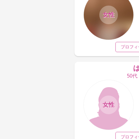
女性
プロフィ
50代
女性
プロフィ