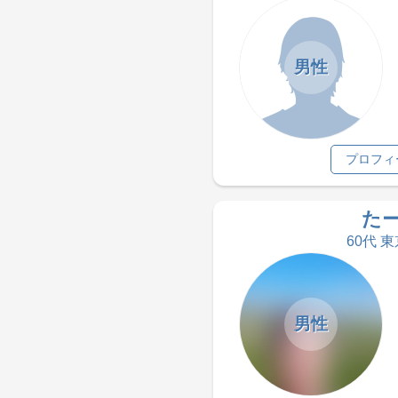
男性
プロフィ
た
60代 東
男性