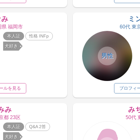
なみ
ミ
岡県 福岡市
60代 東
本人証
性格 INFp
犬好き
男性
ールを見る
プロフィ
みみ
み
京都 23区
50代
本人証
Q&A 2答
犬好き