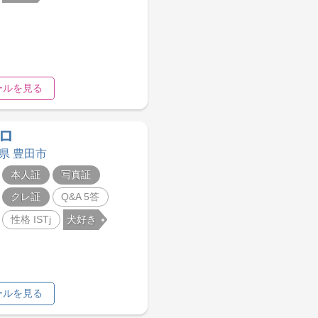
ールを見る
ロ
知県 豊田市
本人証
写真証
クレ証
Q&A 5答
性格 ISTj
犬好き
ールを見る