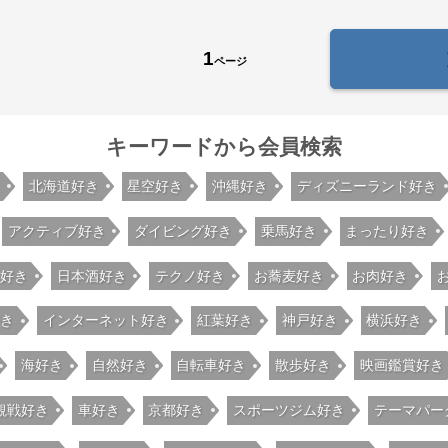
1
ページ
キーワードから会員検索
き
北海道好き
星空好き
沖縄好き
ディズニーランド好き
アクティブ好き
ダイビング好き
乗馬好き
まったり好き
好き
日本酒好き
テクノ好き
お蕎麦好き
お肉好き
き
インターネット好き
紅葉好き
神戸好き
横浜好き
海好き
自然好き
自転車好き
散歩好き
映画鑑賞好き
観戦好き
車好き
京都好き
スポーツジム好き
テーマパー