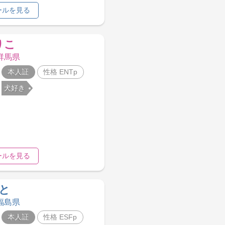
ールを見る
りこ
 群馬県
本人証
性格 ENTp
犬好き
ールを見る
と
 福島県
本人証
性格 ESFp