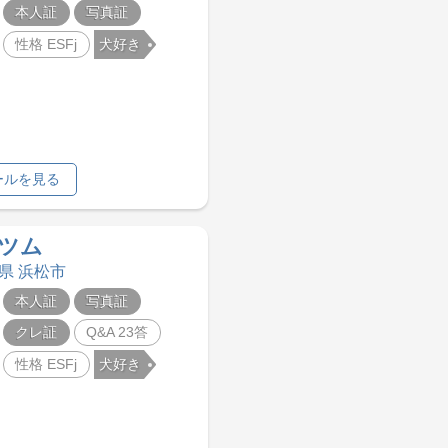
本人証
写真証
性格 ESFj
犬好き
ールを見る
ツム
岡県 浜松市
本人証
写真証
クレ証
Q&A 23答
性格 ESFj
犬好き