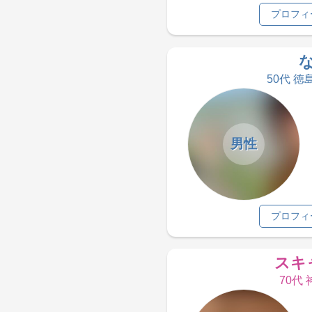
プロフィ
50代 徳
男性
プロフィ
スキ
70代