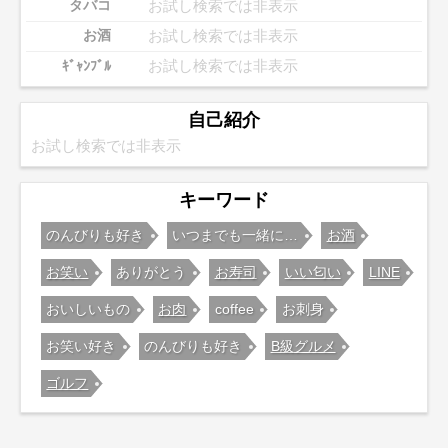
お試し検索では非表示
タバコ
お試し検索では非表示
お酒
お試し検索では非表示
ｷﾞｬﾝﾌﾞﾙ
自己紹介
お試し検索では非表示
キーワード
のんびりも好き
いつまでも一緒に…
お酒
お笑い
ありがとう
お寿司
いい匂い
LINE
おいしいもの
お肉
coffee
お刺身
お笑い好き
のんびりも好き
B級グルメ
ゴルフ