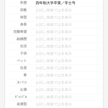
四年制大学卒業／学士号
学歴
お試し検索では非表示
宗教
お試し検索では非表示
体型
お試し検索では非表示
身長
お試し検索では非表示
交際希望
お試し検索では非表示
結婚歴
お試し検索では非表示
生活
お試し検索では非表示
子供
お試し検索では非表示
ペット
お試し検索では非表示
住居
お試し検索では非表示
車
お試し検索では非表示
タバコ
お試し検索では非表示
お酒
お試し検索では非表示
ｷﾞｬﾝﾌﾞﾙ
お試し検索では非表示
血液型