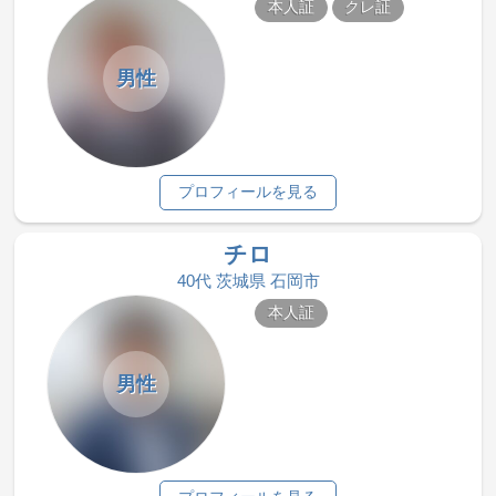
本人証
クレ証
男性
プロフィールを見る
チロ
40代 茨城県 石岡市
本人証
男性