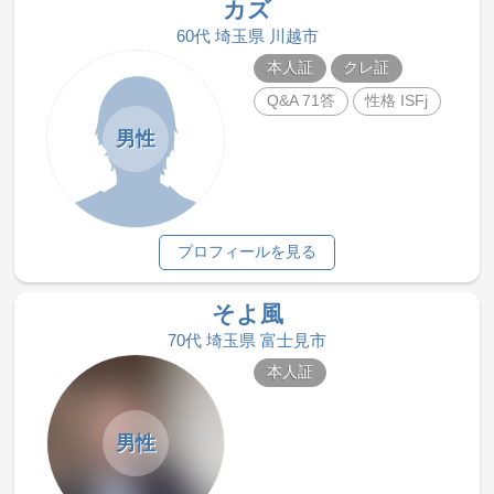
カズ
60代 埼玉県 川越市
本人証
クレ証
Q&A 71答
性格 ISFj
男性
プロフィールを見る
そよ風
70代 埼玉県 富士見市
本人証
男性