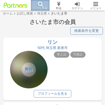
お試し検索
料金
ログイン
メニュー
ホーム
お試し検索
埼玉県
さいたま市
さいたま市の会員
検索条件を変更
リン
50代 埼玉県 新座市
本人証
写真証
男性
プロフィールを見る