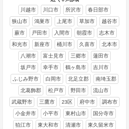
川越市
川口市
所沢市
春日部市
狭山市
鴻巣市
上尾市
草加市
越谷市
蕨市
戸田市
入間市
朝霞市
志木市
和光市
新座市
桶川市
久喜市
北本市
八潮市
富士見市
三郷市
蓮田市
坂戸市
幸手市
鶴ヶ島市
吉川市
ふじみ野市
白岡市
北足立郡
南埼玉郡
北葛飾郡
松戸市
野田市
流山市
武蔵野市
三鷹市
23区
府中市
調布市
小金井市
小平市
東村山市
国分寺市
狛江市
東大和市
清瀬市
東久留米市