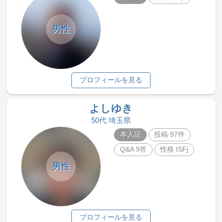
男性
プロフィールを見る
よしゆき
50代 埼玉県
本人証
投稿 97件
Q&A 9答
性格 ISFj
男性
プロフィールを見る