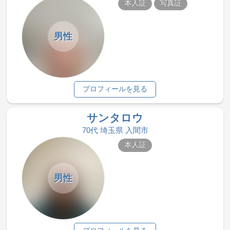
本人証
写真証
男性
プロフィールを見る
サンタロウ
70代 埼玉県 入間市
本人証
男性