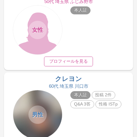
50代 埼玉県 ふじみ野市
本人証
女性
プロフィールを見る
クレヨン
60代 埼玉県 川口市
本人証
投稿 2件
Q&A 3答
性格 ISTp
男性