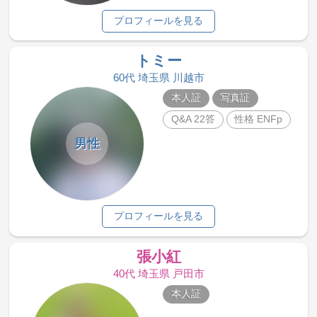
プロフィールを見る
トミー
60代 埼玉県 川越市
本人証
写真証
Q&A 22答
性格 ENFp
男性
プロフィールを見る
張小紅
40代 埼玉県 戸田市
本人証