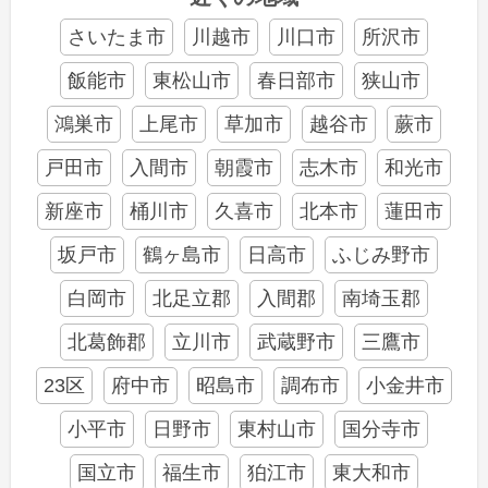
さいたま市
川越市
川口市
所沢市
飯能市
東松山市
春日部市
狭山市
鴻巣市
上尾市
草加市
越谷市
蕨市
戸田市
入間市
朝霞市
志木市
和光市
新座市
桶川市
久喜市
北本市
蓮田市
坂戸市
鶴ヶ島市
日高市
ふじみ野市
白岡市
北足立郡
入間郡
南埼玉郡
北葛飾郡
立川市
武蔵野市
三鷹市
23区
府中市
昭島市
調布市
小金井市
小平市
日野市
東村山市
国分寺市
国立市
福生市
狛江市
東大和市