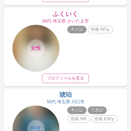
ふくいく
60代 埼玉県 さいたま市
本人証
性格 INTp
女性
プロフィールを見る
琥珀
50代 埼玉県 川口市
本人証
写真証
投稿 9件
性格 ESFp
男性