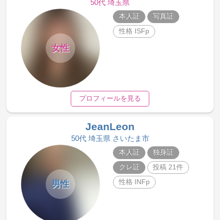
50代 埼玉県
本人証
写真証
性格 ISFp
女性
プロフィールを見る
JeanLeon
50代 埼玉県 さいたま市
本人証
独身証
クレ証
投稿 21件
性格 INFp
男性