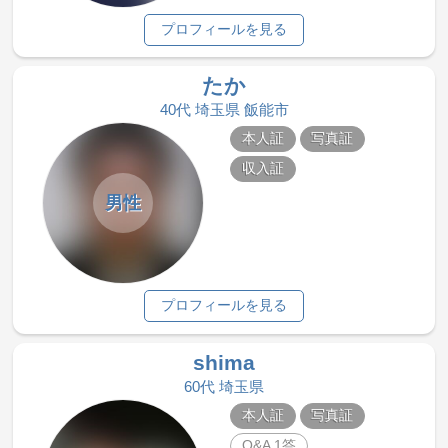
プロフィールを見る
たか
40代 埼玉県 飯能市
本人証
写真証
収入証
男性
プロフィールを見る
shima
60代 埼玉県
本人証
写真証
Q&A 1答