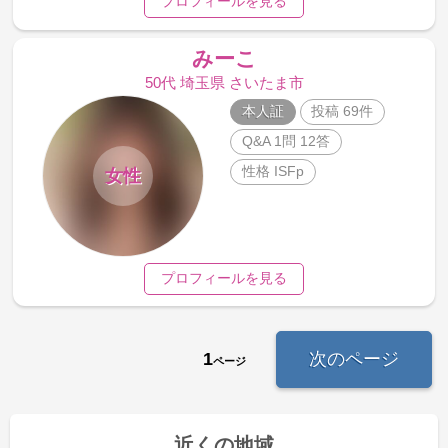
プロフィールを見る
みーこ
50代 埼玉県 さいたま市
本人証
投稿 69件
Q&A 1問 12答
性格 ISFp
女性
プロフィールを見る
1
次のページ
ページ
近くの地域