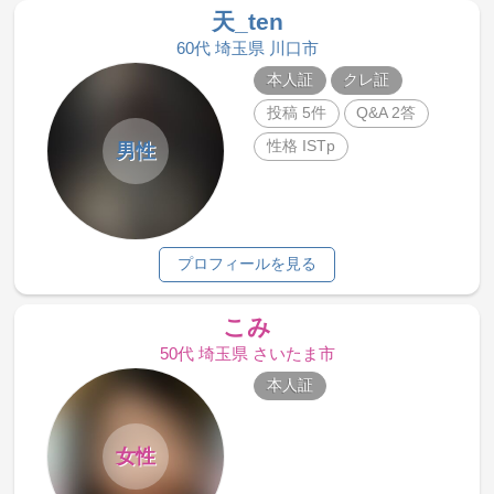
天_ten
60代 埼玉県 川口市
本人証
クレ証
投稿 5件
Q&A 2答
性格 ISTp
男性
プロフィールを見る
こみ
50代 埼玉県 さいたま市
本人証
女性