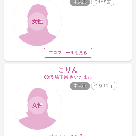
本人証
Q&A 5答
女性
プロフィールを見る
こりん
60代 埼玉県 さいたま市
本人証
性格 INFp
女性