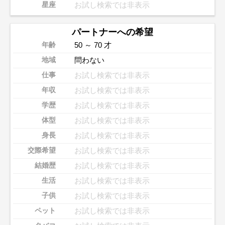
お試し検索では非表示
星座
パートナーへの希望
50 ～ 70 才
年齢
問わない
地域
お試し検索では非表示
仕事
お試し検索では非表示
年収
お試し検索では非表示
学歴
お試し検索では非表示
体型
お試し検索では非表示
身長
お試し検索では非表示
交際希望
お試し検索では非表示
結婚歴
お試し検索では非表示
生活
お試し検索では非表示
子供
お試し検索では非表示
ペット