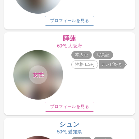
プロフィールを見る
睡蓮
60代 大阪府
本人証
写真証
性格 ESFj
テレビ好き
女性
プロフィールを見る
シュン
50代 愛知県