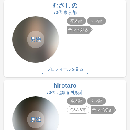
むさしの
70代 東京都
本人証
クレ証
テレビ好き
男性
プロフィールを見る
hirotaro
70代 北海道 札幌市
本人証
クレ証
Q&A 6答
テレビ好き
男性