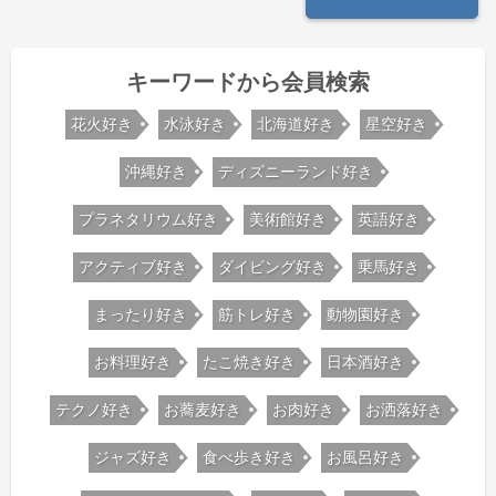
キーワードから会員検索
花火好き
水泳好き
北海道好き
星空好き
沖縄好き
ディズニーランド好き
プラネタリウム好き
美術館好き
英語好き
アクティブ好き
ダイビング好き
乗馬好き
まったり好き
筋トレ好き
動物園好き
お料理好き
たこ焼き好き
日本酒好き
テクノ好き
お蕎麦好き
お肉好き
お洒落好き
ジャズ好き
食べ歩き好き
お風呂好き