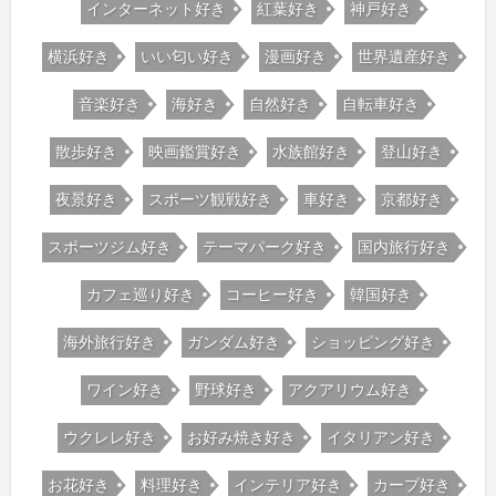
インターネット好き
紅葉好き
神戸好き
横浜好き
いい匂い好き
漫画好き
世界遺産好き
音楽好き
海好き
自然好き
自転車好き
散歩好き
映画鑑賞好き
水族館好き
登山好き
夜景好き
スポーツ観戦好き
車好き
京都好き
スポーツジム好き
テーマパーク好き
国内旅行好き
カフェ巡り好き
コーヒー好き
韓国好き
海外旅行好き
ガンダム好き
ショッピング好き
ワイン好き
野球好き
アクアリウム好き
ウクレレ好き
お好み焼き好き
イタリアン好き
お花好き
料理好き
インテリア好き
カープ好き