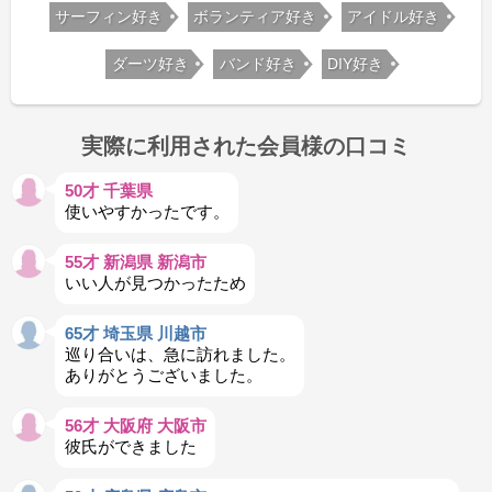
サーフィン好き
ボランティア好き
アイドル好き
ダーツ好き
バンド好き
DIY好き
実際に利用された会員様の口コミ
50才 千葉県
使いやすかったです。
55才 新潟県 新潟市
いい人が見つかったため
65才 埼玉県 川越市
巡り合いは、急に訪れました。
ありがとうございました。
56才 大阪府 大阪市
彼氏ができました