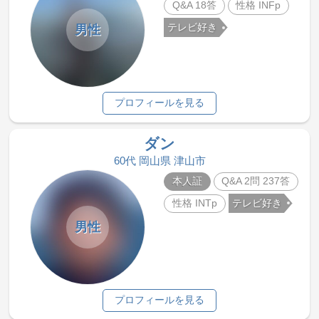
Q&A 18答
性格 INFp
テレビ好き
男性
プロフィールを見る
ダン
60代 岡山県 津山市
本人証
Q&A 2問 237答
性格 INTp
テレビ好き
男性
プロフィールを見る