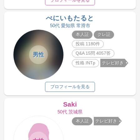
プロフィールを見る
べにいもたると
50代 愛知県 常滑市
本人証
クレ証
投稿 1180件
Q&A 15問 4057答
男性
性格 INTp
テレビ好き
プロフィールを見る
Saki
50代 茨城県
本人証
テレビ好き