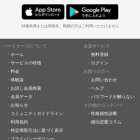
18歳未満または高校生、既婚の方はご利用いただけません
パートナーズについて
会員サービス
ホーム
無料登録
サービスの特徴
ログイン
料金
お困りの方へ
体験談
お問い合わせ
お試し会員検索
ヘルプ
会員データ
パスワードが解らない
お知らせ
その他のコンテンツ
コミュニティガイドライン
性格相性診断
利用規約
婚活恋愛コラム
特定商取引法に基づく表示
プライバシーポリシー