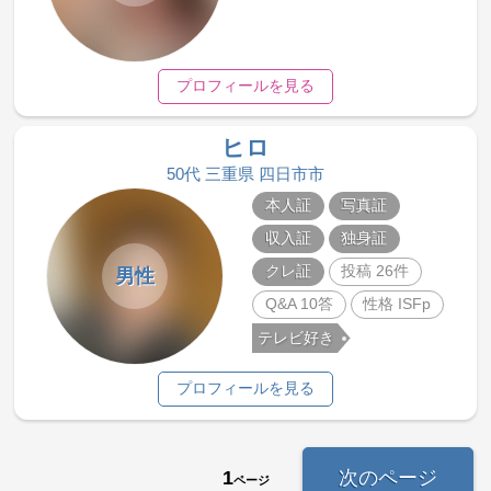
プロフィールを見る
ヒロ
50代 三重県 四日市市
本人証
写真証
収入証
独身証
クレ証
投稿 26件
男性
Q&A 10答
性格 ISFp
テレビ好き
プロフィールを見る
1
次のページ
ページ