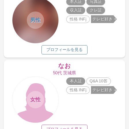
本人証
写真証
収入証
クレ証
性格 INFj
テレビ好き
男性
プロフィールを見る
なお
50代 茨城県
本人証
Q&A 10答
性格 INFj
テレビ好き
女性