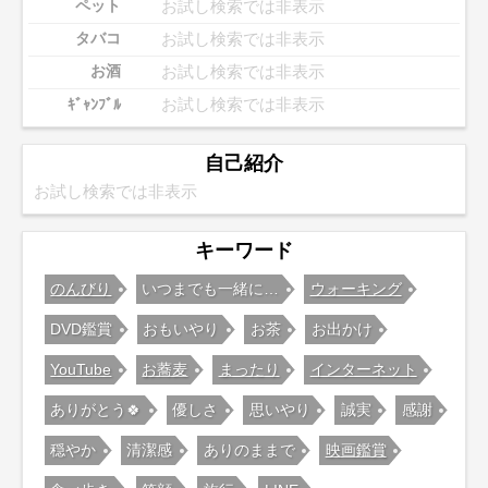
お試し検索では非表示
ペット
お試し検索では非表示
タバコ
お試し検索では非表示
お酒
お試し検索では非表示
ｷﾞｬﾝﾌﾞﾙ
自己紹介
お試し検索では非表示
キーワード
のんびり
いつまでも一緒に…
ウォーキング
DVD鑑賞
おもいやり
お茶
お出かけ
YouTube
お蕎麦
まったり
インターネット
ありがとう🍀
優しさ
思いやり
誠実
感謝
穏やか
清潔感
ありのままで
映画鑑賞