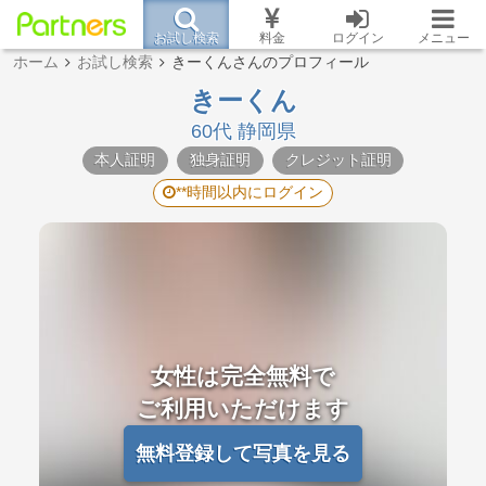
お試し検索
料金
ログイン
メニュー
ホーム
お試し検索
きーくんさんのプロフィール
きーくん
60代 静岡県
本人証明
独身証明
クレジット証明
**時間以内にログイン
女性は完全無料で
ご利用いただけます
無料登録して写真を見る