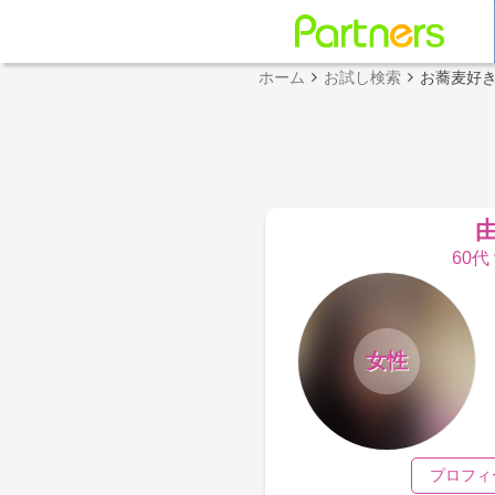
ホーム
お試し検索
お蕎麦好
60代
女性
プロフィ