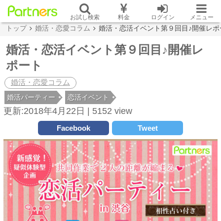
お試し検索
料金
ログイン
メニュー
トップ
婚活・恋愛コラム
婚活・恋活イベント第９回目♪開催レポ
婚活・恋活イベント第９回目♪開催レ
ポート
婚活・恋愛コラム
婚活パーティー
恋活イベント
更新:2018年4月22日 |
5152 view
Facebook
Tweet