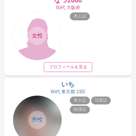
なつ2000
50代 大阪府
本人証
女性
プロフィールを見る
いち
60代 東京都 23区
本人証
写真証
独身証
男性