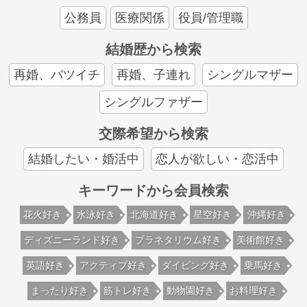
公務員
医療関係
役員/管理職
結婚歴から検索
再婚、バツイチ
再婚、子連れ
シングルマザー
シングルファザー
交際希望から検索
結婚したい・婚活中
恋人が欲しい・恋活中
キーワードから会員検索
花火好き
水泳好き
北海道好き
星空好き
沖縄好き
ディズニーランド好き
プラネタリウム好き
美術館好き
英語好き
アクティブ好き
ダイビング好き
乗馬好き
まったり好き
筋トレ好き
動物園好き
お料理好き