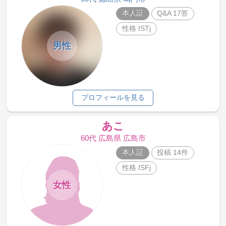
本人証
Q&A 17答
性格 ISTj
男性
プロフィールを見る
あこ
60代 広島県 広島市
本人証
投稿 14件
性格 ISFj
女性