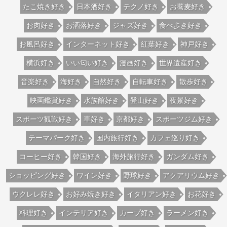
たこ焼き好き
日本酒好き
テクノ好き
お蕎麦好き
お肉好き
お洒落好き
ジャズ好き
食べ歩き好き
お風呂好き
インターネット好き
紅葉好き
神戸好き
横浜好き
いい匂い好き
漫画好き
世界遺産好き
音楽好き
海好き
自然好き
自転車好き
散歩好き
映画鑑賞好き
水族館好き
登山好き
夜景好き
スポーツ観戦好き
車好き
京都好き
スポーツジム好き
テーマパーク好き
国内旅行好き
カフェ巡り好き
コーヒー好き
韓国好き
海外旅行好き
ガンダム好き
ショッピング好き
ワイン好き
野球好き
アクアリウム好き
ウクレレ好き
お好み焼き好き
イタリアン好き
お花好き
料理好き
インテリア好き
カープ好き
ラーメン好き