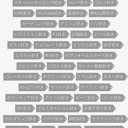
スキューバダイビング好き
カレー好き
ゴルフ好き
LINE好き
YouTube好き
温泉好き
神社仏閣好き
ガーデニング好き
アニソン好き
パン好き
バドミントン好き
F1好き
お城好き
ビール好き
カフェ好き
チョコレート好き
ドリカム好き
ゆず好き
ミスチル好き
B'z好き
サザンオールスターズ好き
スピッツ好き
プロレス好き
サッカー観戦好き
バレーボール好き
ボウリング好き
ドラム好き
ギター好き
のんびり好き
サッカー好き
サーフィン好き
ボランティア好き
アイドル好き
ダーツ好き
バンド好き
DIY好き
イルミネーション好き
お菓子作り好き
ボルダリング好き
バスケ好き
BBQ好き
サイクリング好き