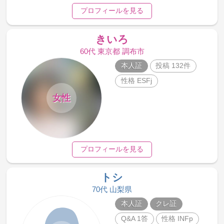
プロフィールを見る
きいろ
60代 東京都 調布市
本人証
投稿 132件
性格 ESFj
女性
プロフィールを見る
トシ
70代 山梨県
本人証
クレ証
Q&A 1答
性格 INFp