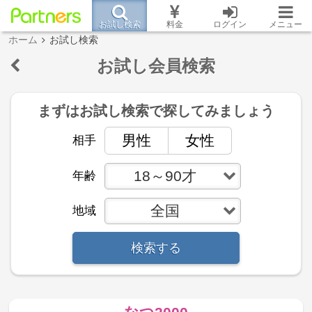
お試し検索
料金
ログイン
メニュー
ホーム
お試し検索
お試し会員検索
まずはお試し検索で
探してみましょう
男性
女性
相手
18～90才
年齢
全国
地域
検索する