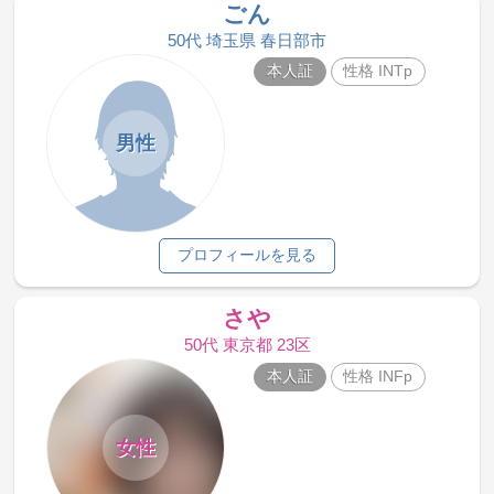
ごん
50代 埼玉県 春日部市
本人証
性格 INTp
男性
プロフィールを見る
さや
50代 東京都 23区
本人証
性格 INFp
女性