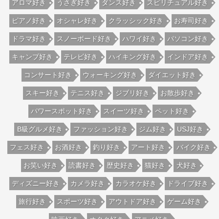
アロマ好き
うさぎ好き
ダンス好き
スピリチュアル好き
ピアノ好き
オシャレ好き
クラッシック好き
お寿司好き
ドラマ好き
スノーボード好き
ハワイ好き
パソコン好き
キャンプ好き
テレビ好き
ハイキング好き
インドア好き
コンサート好き
ウォーキング好き
ダイエット好き
スキー好き
テニス好き
ジブリ好き
お散歩好き
パワースポット好き
スイーツ好き
ペット好き
B級グルメ好き
ファッション好き
ジム好き
USJ好き
フェス好き
お酒好き
釣り好き
アート好き
バイク好き
お笑い好き
読書好き
歴史好き
猫好き
犬好き
ディズニー好き
カメラ好き
カラオケ好き
ドライブ好き
旅行好き
スポーツ好き
アウトドア好き
ゲーム好き