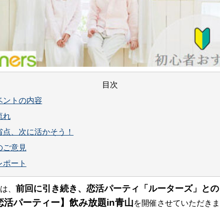
目次
ベントの内容
流れ
省点、次に活かそう！
のご意見
レポート
前回に引き続き、恋活パーティ「ルーターズ」との
は、
恋活パーティー】飲み放題in青山
を開催させていただきま