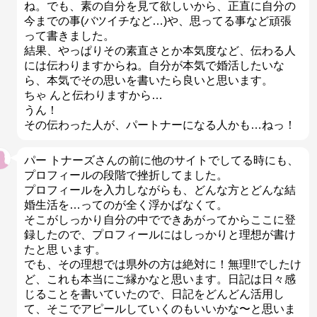
ね。でも、素の自分を見て欲しいから、正直に自分の
今までの事(バツイチなど…)や、思ってる事など頑張
って書きました。
結果、やっぱりその素直さとか本気度など、伝わる人
には伝わりますからね。自分が本気で婚活したいな
ら、本気でその思いを書いたら良いと思います。
ちゃ んと伝わりますから…
うん！
その伝わった人が、パートナーになる人かも…ねっ！
パー トナーズさんの前に他のサイトでしてる時にも、
プロフィールの段階で挫折してました。
プロフィールを入力しながらも、どんな方とどんな結
婚生活を…ってのが全く浮かばなくて。
そこがしっかり自分の中でできあがってからここに登
録したので、プロフィールにはしっかりと理想が書け
たと思 います。
でも、その理想では県外の方は絶対に！無理‼︎でしたけ
ど、これも本当にご縁かなと思います。日記は日々感
じることを書いていたので、日記をどんどん活用し
て、そこでアピールしていくのもいいかな〜と思いま