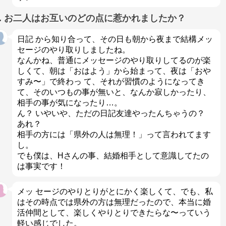
Q. お二人はお互いのどの点に惹かれましたか？
日記 から知り合って、その日も朝から夜まで結構メッ
セージのやり取りしましたね。
なんかね、普通にメッセージのやり取りしてるのが楽
しくて、朝は「おはよう」から始まって、夜は「おや
すみ〜」で終わっ て、それが習慣のようになってき
て、そのいつもの事が無いと、なんか寂しかったり、
相手の事が気になったり…。
ん？ いやいや、ただの日記友達やったんちゃうの？
あれ？
相手の方には「県外の人は無理！」って言われてます
し。
でも僕は、Hさんの事、結婚相手として意識してたの
は事実です！
メッ セージのやりとりがとにかく楽しくて、でも、私
はその時点では県外の方は無理だったので、本当に婚
活仲間として、楽しくやりとりできたらな〜っていう
軽い感じでした。