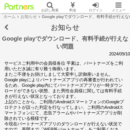
お試し検索
料金
ログイン
メニュー
ホーム
お知らせ
Google playでダウンロード、有料手続が行え
お知らせ
Google playでダウンロード、有料手続が行えな
い問題
2024/09/10
サービスご利用中の会員様各位 平素は、パートナーズをご利
用いただき誠に有り難う御座います。
またご不便をお掛けしまして大変申し訳御座いません。
Google playによりパートナーズアプリの再審査が行われてい
るため、Google play内にてパートナーズアプリが一時ダウン
ロードができない状態、また男性会員様に関しては有料手続
きが行えない状況となっております。
上記のことから、ご利用のAndroidスマートフォンのGoogleプ
ロテクトが誤った判定を行なってしまい、ご利用のAndroidス
マートフォンにて、忠告アラームやパートナーズアプリが削
除されている模様です。
今現在パートナーズアプリのダウンロードが行えない状況で
すので、再開まで「WEB版パートナーズ」をご利用くださ