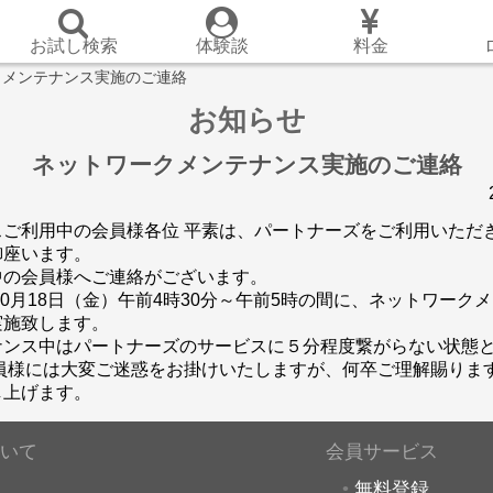
お試し検索
体験談
料金
クメンテナンス実施のご連絡
お知らせ
ネットワークメンテナンス実施のご連絡
スご利用中の会員様各位 平素は、パートナーズをご利用いただ
御座います。
中の会員様へご連絡がございます。
年10月18日（金）午前4時30分～午前5時の間に、ネットワーク
実施致します。
ナンス中はパートナーズのサービスに５分程度繋がらない状態
会員様には大変ご迷惑をお掛けいたしますが、何卒ご理解賜りま
し上げます。
いて
会員サービス
無料登録