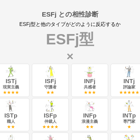
。
ESFj との相性診断
ESFj型と他のタイプがどのように反応するか
ESFj型
×
ISTj
ISFj
INFj
INTj
現実主義
守護者
共感者
評論家
★★★★
★★
★★★
★★★★★
ISTp
ISFp
INFp
INTp
職人
仲裁人
浪漫主義
専門家
★★
★★★★
★★
★