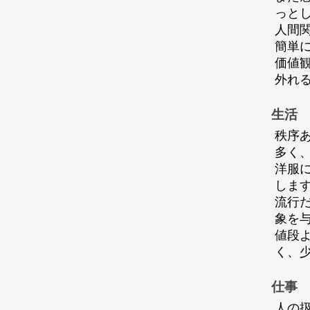
っと
人間
簡単
価値
外れ
生活
秩序
多く
洋服
しま
流行
象を
値段
く、
仕事
人の