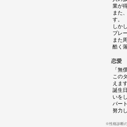
業が
また
す。
しか
プレ
また
酷く
恋愛
「無
この
えま
誕生
いを
パー
努力
※性格診断