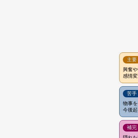
主要
興奮や
感情変
苦手
物事を
今後起
補完
隠れた