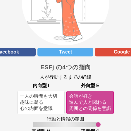
acebook
Tweet
Google
ESFj の4つの指向
人が行動するまでの経緯
内向型 I
外向型 E
一人の時間も大切
会話が好き
趣味に凝る
進んで人と関わる
心の内面を意識
周囲との関係を意識
行動と情報の範囲