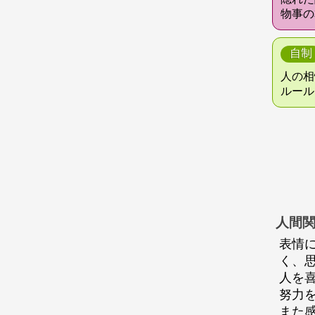
物事の
自制
人の相
ルール
人間
表情
く、
人を
努力
また