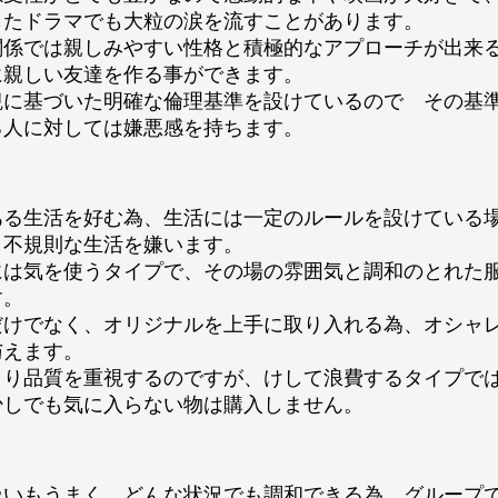
したドラマでも大粒の涙を流すことがあります。
関係では親しみやすい性格と積極的なアプローチが出来
に親しい友達を作る事ができます。
観に基づいた明確な倫理基準を設けているので その基
る人に対しては嫌悪感を持ちます。
ある生活を好む為、生活には一定のルールを設けている
、不規則な生活を嫌います。
には気を使うタイプで、その場の雰囲気と調和のとれた
す。
だけでなく、オリジナルを上手に取り入れる為、オシャ
与えます。
より品質を重視するのですが、けして浪費するタイプで
少しでも気に入らない物は購入しません。
扱いもうまく、どんな状況でも調和できる為、グループ