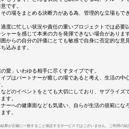
得意です。
、その場をまとめる決断力がある為、管理的な立場もで
し過度に忙しい状況や責任の重いプロジェクトでは必要
ーシャーを感じて本来の力を発揮できない場合がありま
周囲からの自分の評価にとても敏感で自身に否定的な意
落ち込みます。
償の愛」いわゆる相手に尽くすタイプです。
タイプはパートナーが癒しの場であると考え、生活の中
す。
日などのイベントをとても大切にしており、サプライズ
します。
トナーへの健康面なども気遣い、自らが生活の規範にな
します。
の結果が正確に一致すること保証するサービスではございません、ご利用の結