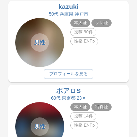
kazuki
50代 兵庫県 神戸市
本人証
クレ証
投稿 90件
性格 ENTp
男性
プロフィールを見る
ポアロS
60代 東京都 23区
本人証
写真証
投稿 14件
性格 ENTp
男性