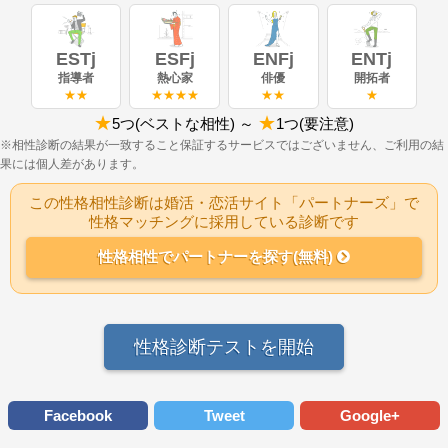
ESTj
ESFj
ENFj
ENTj
指導者
熱心家
俳優
開拓者
★★
★★★★
★★
★
★
★
5つ(ベストな相性) ～
1つ(要注意)
※相性診断の結果が一致すること保証するサービスではございません、ご利用の結
果には個人差があります。
この性格相性診断は婚活・恋活サイト「パートナーズ」で
性格マッチングに採用している診断です
性格相性でパートナーを探す(無料)
性格診断テストを開始
Facebook
Tweet
Google+