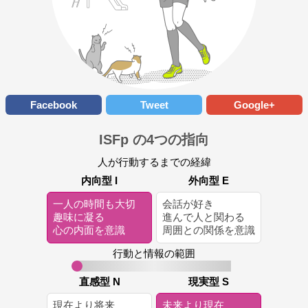
Facebook
Tweet
Google+
ISFp の4つの指向
人が行動するまでの経緯
内向型 I
外向型 E
一人の時間も大切
会話が好き
趣味に凝る
進んで人と関わる
心の内面を意識
周囲との関係を意識
行動と情報の範囲
直感型 N
現実型 S
現在より将来
未来より現在