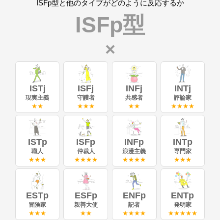
ISFp型と他のタイプがどのように反応するか
ISFp型
×
ISTj
ISFj
INFj
INTj
現実主義
守護者
共感者
評論家
★★
★★★
★★
★★★★
ISTp
ISFp
INFp
INTp
職人
仲裁人
浪漫主義
専門家
★★★
★★★★
★★★★
★★★
ESTp
ESFp
ENFp
ENTp
冒険家
親善大使
記者
発明家
★★★
★★
★★★★
★★★★★