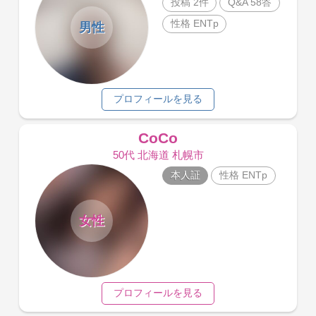
投稿 2件
Q&A 58答
性格 ENTp
男性
プロフィールを見る
CoCo
50代 北海道 札幌市
本人証
性格 ENTp
女性
プロフィールを見る