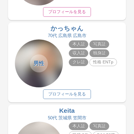
プロフィールを見る
かっちゃん
70代 広島県 広島市
本人証
写真証
収入証
独身証
クレ証
性格 ENTp
男性
プロフィールを見る
Keita
50代 茨城県 笠間市
本人証
写真証