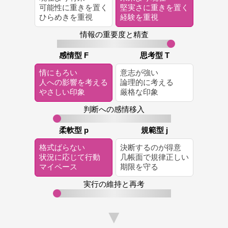
可能性に重きを置く
堅実さに重きを置く
ひらめきを重視
経験を重視
情報の重要度と精査
感情型 F
思考型 T
情にもろい
意志が強い
人への影響を考える
論理的に考える
やさしい印象
厳格な印象
判断への感情移入
柔軟型 p
規範型 j
格式ばらない
決断するのが得意
状況に応じて行動
几帳面で規律正しい
マイペース
期限を守る
実行の維持と再考
▼