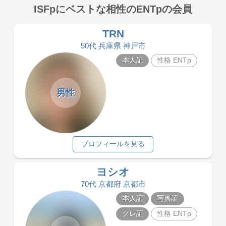
ISFpにベストな相性のENTpの会員
TRN
50代 兵庫県 神戸市
本人証
性格 ENTp
男性
プロフィールを見る
ヨシオ
70代 京都府 京都市
本人証
写真証
クレ証
性格 ENTp