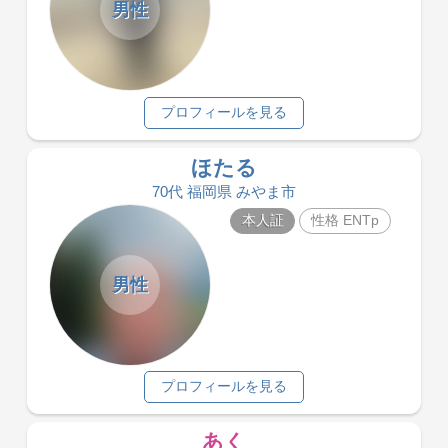
男性
プロフィールを見る
ほたる
70代 福岡県 みやま市
本人証
性格 ENTp
男性
プロフィールを見る
あく