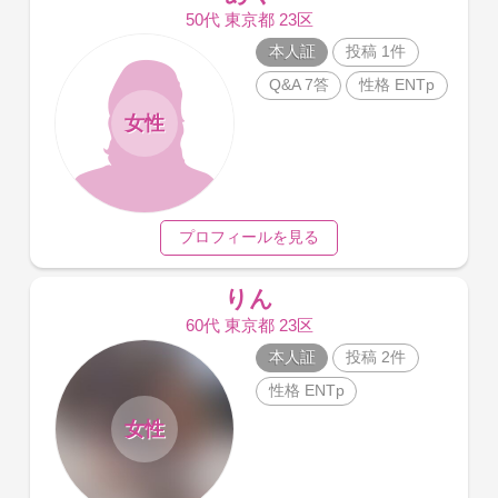
50代 東京都 23区
本人証
投稿 1件
Q&A 7答
性格 ENTp
女性
プロフィールを見る
りん
60代 東京都 23区
本人証
投稿 2件
性格 ENTp
女性