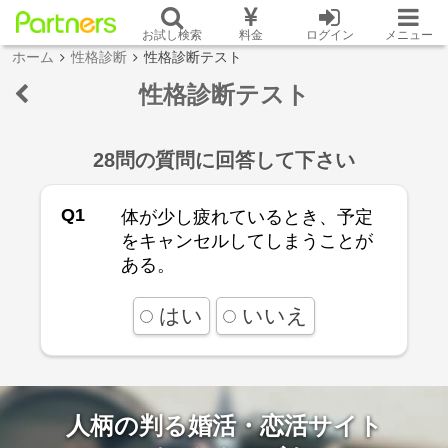
お試し検索
料金
ログイン
メニュー
ホーム
性格診断
性格診断テスト
性格診断テスト
28問の質問に回答して下さい
Q1
体が少し疲れているとき、予定
をキャンセルしてしまうことが
ある。
はい
いいえ
人柄の判る婚活・恋活サイト