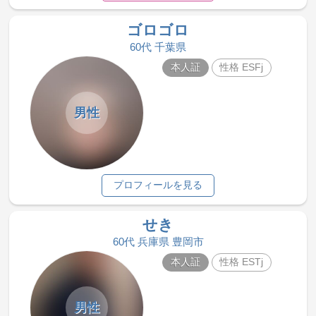
ゴロゴロ
60代 千葉県
本人証
性格 ESFj
男性
プロフィールを見る
せき
60代 兵庫県 豊岡市
本人証
性格 ESTj
男性