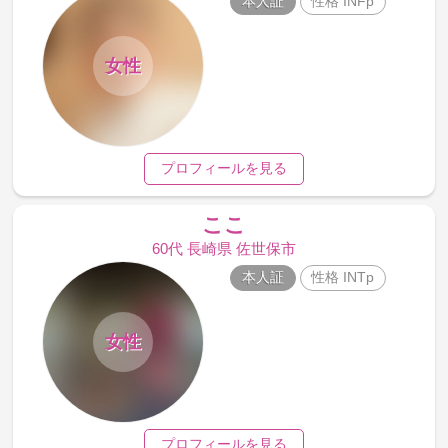
本人証
性格 INFp
女性
プロフィールを見る
ここ
60代 長崎県 佐世保市
本人証
性格 INTp
女性
プロフィールを見る