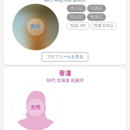
本人証
写真証
収入証
独身証
投稿 3件
性格 ESFp
男性
プロフィールを見る
香凜
60代 北海道 札幌市
女性