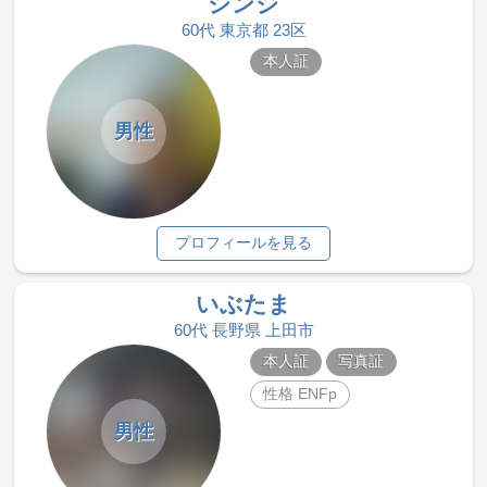
シンジ
60代 東京都 23区
本人証
男性
プロフィールを見る
いぶたま
60代 長野県 上田市
本人証
写真証
性格 ENFp
男性