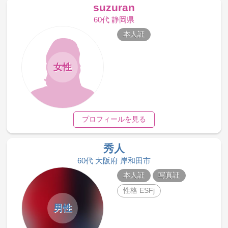
suzuran
60代 静岡県
本人証
女性
プロフィールを見る
秀人
60代 大阪府 岸和田市
本人証
写真証
性格 ESFj
男性