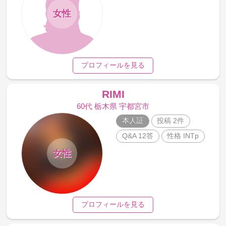
女性
プロフィールを見る
RIMI
60代 栃木県 宇都宮市
本人証
投稿 2件
Q&A 12答
性格 INTp
女性
プロフィールを見る