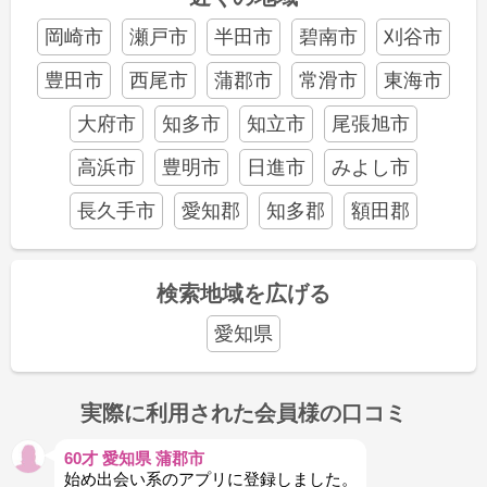
岡崎市
瀬戸市
半田市
碧南市
刈谷市
豊田市
西尾市
蒲郡市
常滑市
東海市
大府市
知多市
知立市
尾張旭市
高浜市
豊明市
日進市
みよし市
長久手市
愛知郡
知多郡
額田郡
検索地域を広げる
愛知県
実際に利用された会員様の口コミ
60才 愛知県 蒲郡市
始め出会い系のアプリに登録しました。