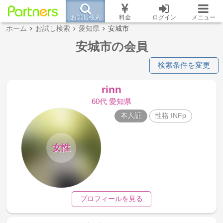
お試し検索
料金
ログイン
メニュー
ホーム
お試し検索
愛知県
安城市
安城市の会員
検索条件を変更
rinn
60代 愛知県
本人証
性格 INFp
女性
プロフィールを見る