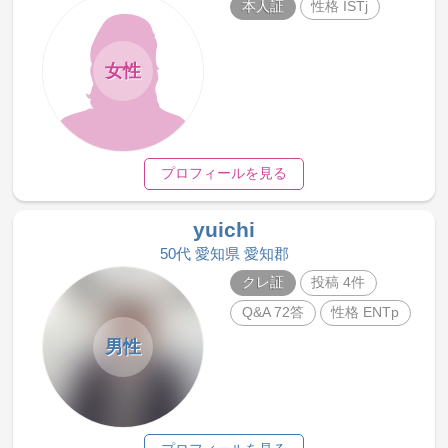
本人証
性格 ISTj
女性
プロフィールを見る
yuichi
50代 愛知県 愛知郡
クレ証
投稿 4件
Q&A 72答
性格 ENTp
男性