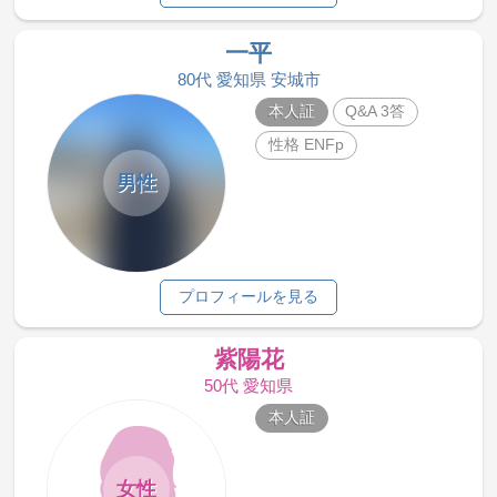
一平
80代 愛知県 安城市
本人証
Q&A 3答
性格 ENFp
男性
プロフィールを見る
紫陽花
50代 愛知県
本人証
女性