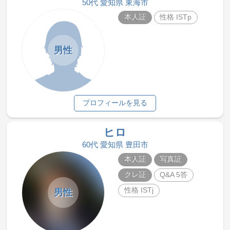
50代 愛知県 東海市
本人証
性格 ISTp
男性
プロフィールを見る
ヒロ
60代 愛知県 豊田市
本人証
写真証
クレ証
Q&A 5答
性格 ISTj
男性