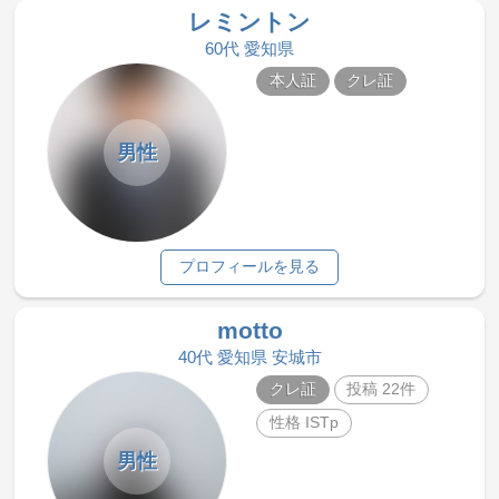
レミントン
60代 愛知県
本人証
クレ証
男性
プロフィールを見る
motto
40代 愛知県 安城市
クレ証
投稿 22件
性格 ISTp
男性