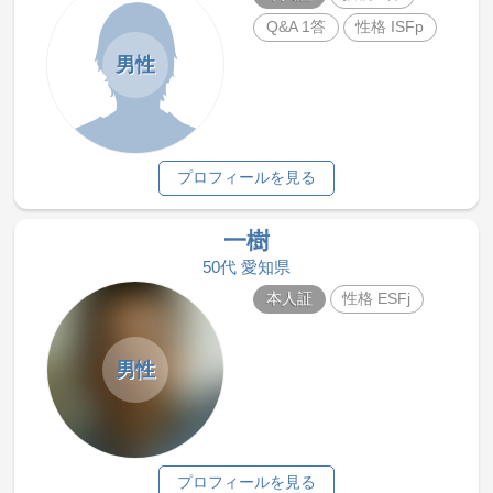
Q&A 1答
性格 ISFp
男性
プロフィールを見る
一樹
50代 愛知県
本人証
性格 ESFj
男性
プロフィールを見る