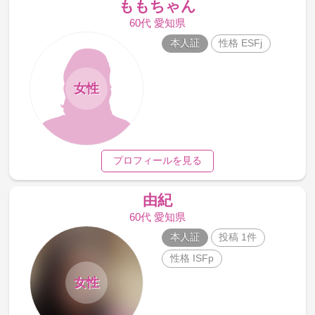
ももちゃん
60代 愛知県
本人証
性格 ESFj
女性
プロフィールを見る
由紀
60代 愛知県
本人証
投稿 1件
性格 ISFp
女性