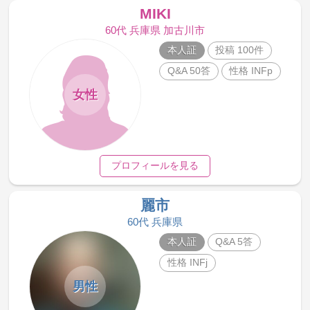
MIKI
60代 兵庫県 加古川市
本人証
投稿 100件
Q&A 50答
性格 INFp
女性
プロフィールを見る
麗市
60代 兵庫県
本人証
Q&A 5答
性格 INFj
男性