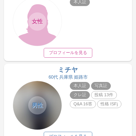
本人証
女性
プロフィールを見る
ミチヤ
60代 兵庫県 姫路市
本人証
写真証
クレ証
投稿 13件
Q&A 16答
性格 ISFj
男性