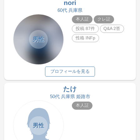
nori
60代 兵庫県
本人証
クレ証
投稿 87件
Q&A 2答
性格 INFp
男性
プロフィールを見る
たけ
50代 兵庫県 姫路市
本人証
男性