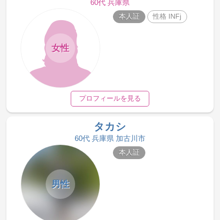
60代 兵庫県
本人証
性格 INFj
女性
プロフィールを見る
タカシ
60代 兵庫県 加古川市
本人証
男性