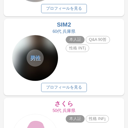
プロフィールを見る
SIM2
60代 兵庫県
本人証
Q&A 90答
性格 INTj
男性
プロフィールを見る
さくら
50代 兵庫県
本人証
性格 INFj